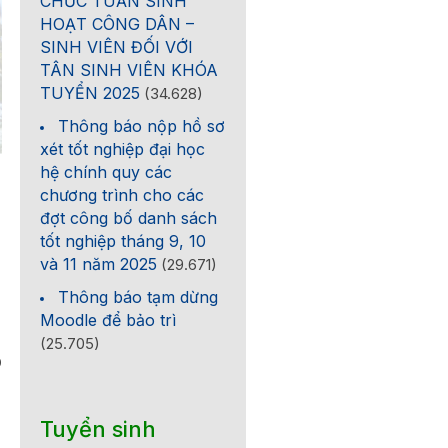
CHỨC TUẦN SINH
HOẠT CÔNG DÂN –
SINH VIÊN ĐỐI VỚI
TÂN SINH VIÊN KHÓA
TUYỂN 2025
(34.628)
Thông báo nộp hồ sơ
xét tốt nghiệp đại học
hệ chính quy các
chương trình cho các
đợt công bố danh sách
tốt nghiệp tháng 9, 10
và 11 năm 2025
(29.671)
Thông báo tạm dừng
Moodle để bảo trì
(25.705)
0
Tuyển sinh