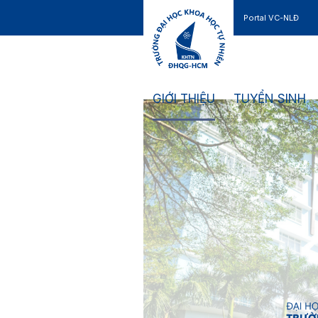
Portal VC-NLĐ
Liên hệ
GIỚI THIỆU
TUYỂN SINH