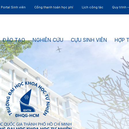
Portal Sinh viên
Cổng thanh toán học phí
Lịch công tác
Quy trình 
ĐÀO TẠO
NGHIÊN CỨU
CỰU SINH VIÊN
HỢP 