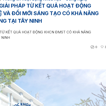
 GIẢI PHÁP TỪ KẾT QUẢ HOẠT ĐỘNG
 VÀ ĐỔI MỚI SÁNG TẠO CÓ KHẢ NĂNG
G TẠI TÂY NINH
P TỪ KẾT QUẢ HOẠT ĐỘNG KHCN ĐMST CÓ KHẢ NĂNG
 NINH
0