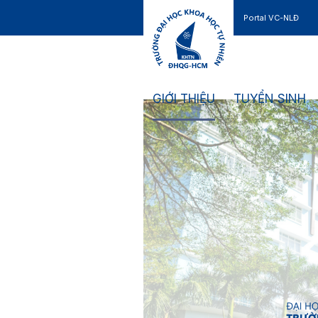
Portal VC-NLĐ
Liên hệ
GIỚI THIỆU
TUYỂN SINH