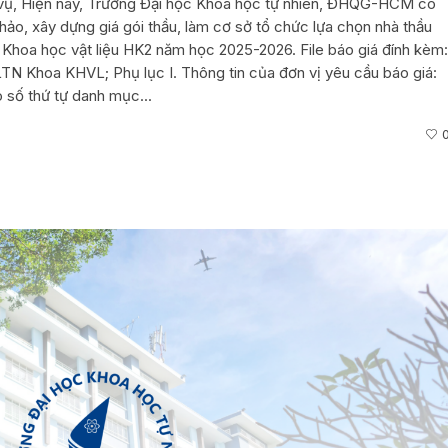
h vụ, Hiện nay, Trường Đại học Khoa học tự nhiên, ĐHQG-HCM có
hảo, xây dựng giá gói thầu, làm cơ sở tổ chức lựa chọn nhà thầu
 Khoa học vật liệu HK2 năm học 2025-2026. File báo giá đính kèm:
TN Khoa KHVL; Phụ lục I. Thông tin của đơn vị yêu cầu báo giá:
o số thứ tự danh mục...