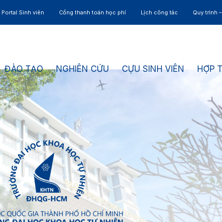
Portal Sinh viên
Cổng thanh toán học phí
Lịch công tác
Quy trình 
ĐÀO TẠO
NGHIÊN CỨU
CỰU SINH VIÊN
HỢP 