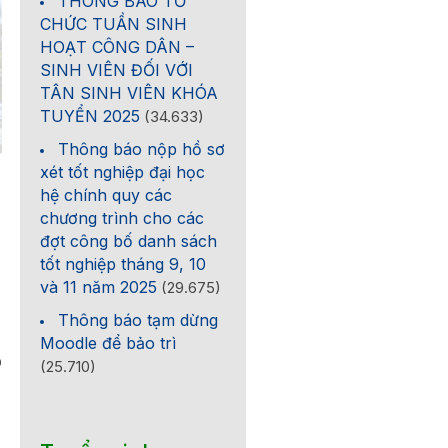
THÔNG BÁO TỔ
CHỨC TUẦN SINH
HOẠT CÔNG DÂN –
SINH VIÊN ĐỐI VỚI
TÂN SINH VIÊN KHÓA
TUYỂN 2025
(34.633)
Thông báo nộp hồ sơ
xét tốt nghiệp đại học
hệ chính quy các
chương trình cho các
đợt công bố danh sách
tốt nghiệp tháng 9, 10
và 11 năm 2025
(29.675)
o
Thông báo tạm dừng
Moodle để bảo trì
0
(25.710)