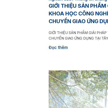
GIỚI THIỆU SẢN PHẨM
KHOA HỌC CÔNG NGHỆ
CHUYỂN GIAO ỨNG DỤN
GIỚI THIỆU SẢN PHẨM GIẢI PHÁ
CHUYỂN GIAO ỨNG DỤNG TẠI TÂY
Đọc thêm