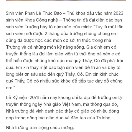
Sinh viên Phan Lê Thúc Bảo – Thủ khoa đầu vào năm 2023,
sinh viên Khoa Công nghệ – Thông tin đã đại diện các bạn
sinh viên Trường bày tỏ cảm xúc của mình: “Tuy là một tân
sinh viên mới được 2 tháng của trường nhưng chúng em
cũng đã được học các môn cơ sở, tri thức trong nhà
Trường và cả những môn kỹ năng sống. Gia đình em có
truyền thống lâu đời làm giáo viên từ thời ông bà nên e có
thể hiểu được những khổ cực mà quý Thầy, Cô đã phải trải
qua. Em xin thay mặt các bạn sinh viên để tri ân và bày tỏ
lòng biết ơn sâu sắc đến quý Thầy, Cô. Em xin kính chúc
quý Thầy, Cô có nhiều sức khỏe để tiếp tục dạy dỗ chúng
em.”
Lễ Kỷ niệm 20/11 năm nay không chỉ là dịp để trường ôn lại
truyền thống ngày Nhà giáo Việt Nam, mà thông qua đó,
Nhà trường đã vinh danh các thầy cô giáo có nhiều đóng
góp trong công tác gíáo dục và đào tạo của Trường.
Nhà trường trân trọng chúc mừng: