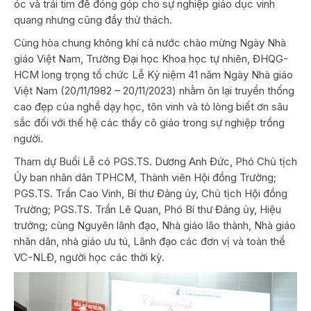
óc và trái tim để đóng góp cho sự nghiệp giáo dục vinh
quang nhưng cũng đầy thử thách.
Cùng hòa chung không khí cả nước chào mừng Ngày Nhà
giáo Việt Nam, Trường Đại học Khoa học tự nhiên, ĐHQG-
HCM long trọng tổ chức Lễ Kỷ niệm 41 năm Ngày Nhà giáo
Việt Nam (20/11/1982 – 20/11/2023) nhằm ôn lại truyền thống
cao đẹp của nghề dạy học, tôn vinh và tỏ lòng biết ơn sâu
sắc đối với thế hệ các thầy cô giáo trong sự nghiệp trồng
người.
Tham dự Buổi Lễ có PGS.TS. Dương Anh Đức, Phó Chủ tịch
Ủy ban nhân dân TPHCM, Thành viên Hội đồng Trường;
PGS.TS. Trần Cao Vinh, Bí thư Đảng ủy, Chủ tịch Hội đồng
Trường; PGS.TS. Trần Lê Quan, Phó Bí thư Đảng ủy, Hiệu
trưởng; cùng Nguyên lãnh đạo, Nhà giáo lão thành, Nhà giáo
nhân dân, nhà giáo ưu tú, Lãnh đạo các đơn vị và toàn thể
VC-NLĐ, người học các thời kỳ.