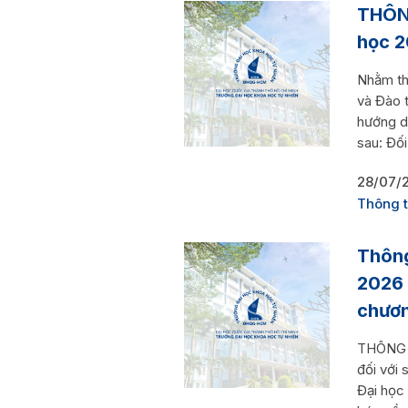
THÔNG
học 
Nhằm th
và Đào 
hướng d
sau: Đối
28/07/
Thông t
Thông
2026 
chươn
THÔNG B
đối với 
Đại học