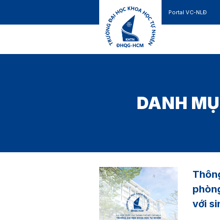
Portal VC-NLĐ
Liên hệ
GIỚI THIỆU
TUYỂN SINH
DANH MỤ
Thông
phòng
với s