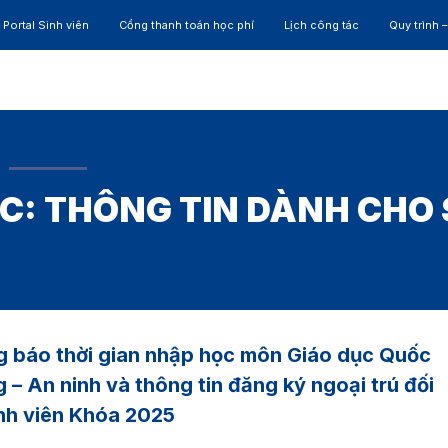
Portal Sinh viên
Cổng thanh toán học phí
Lịch công tác
Quy trình 
ĐÀO TẠO
NGHIÊN CỨU
CỰU SINH VIÊN
HỢP 
C:
THÔNG TIN DÀNH CHO 
 báo thời gian nhập học môn Giáo dục Quốc
 – An ninh và thông tin đăng ký ngoại trú đối
inh viên Khóa 2025