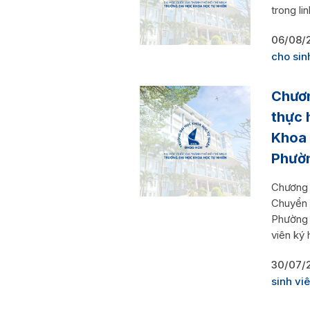
trong l
06/08/
cho sin
Chươn
thực 
Khoa 
Phườ
Chương 
Chuyển 
Phường 
viên ký 
30/07/
sinh vi