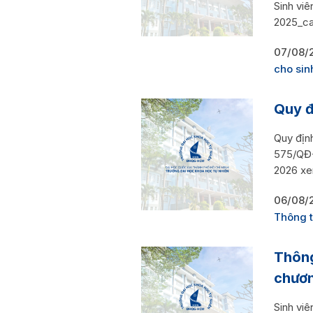
Sinh vi
2025_ca
07/08/
cho sin
Quy đ
Quy địn
575/QĐ-
2026 xe
06/08/
Thông t
Thông
chươn
Sinh vi