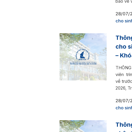
báo về v
28/07/
cho sin
Thông
cho s
– Khó
THÔNG B
viên trì
về trướ
2026, T
28/07/
cho sin
Thông