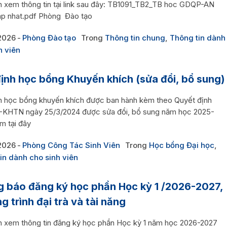
ên xem thông tin tại link sau đây: TB1091_TB2_TB hoc GDQP-AN
p nhat.pdf Phòng Đào tạo
2026
Phòng Đào tạo
Trong
Thông tin chung
,
Thông tin dành
h viên
ịnh học bổng Khuyến khích (sửa đổi, bổ sung)
h học bổng khuyến khích được ban hành kèm theo Quyết định
KHTN ngày 25/3/2024 được sửa đổi, bổ sung năm học 2025-
m tại đây
2026
Phòng Công Tác Sinh Viên
Trong
Học bổng Đại học
,
in dành cho sinh viên
 báo đăng ký học phần Học kỳ 1 /2026-2027,
g trình đại trà và tài năng
ên xem thông tin đăng ký học phần Học kỳ 1 năm học 2026-2027