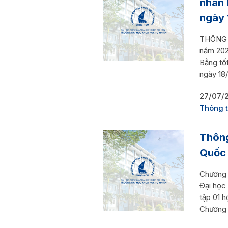
nhân 
ngày 
THÔNG B
năm 202
Bằng tố
ngày 18/
27/07/
Thông t
Thông
Quốc 
Chương t
Đại học
tập 01 h
Chương t