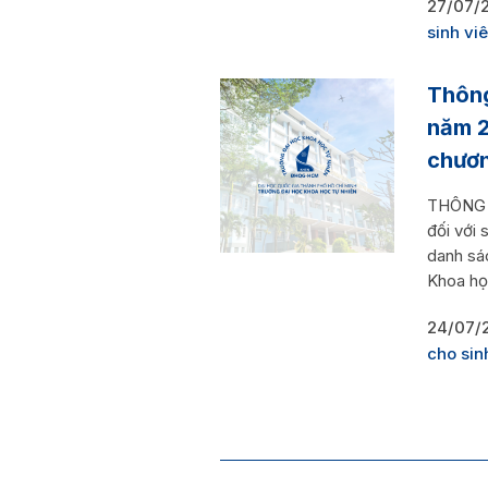
27/07/
sinh vi
Thông
năm 2
chươn
THÔNG B
đối với 
danh sá
Khoa học
24/07/
cho sin