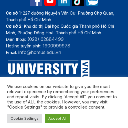
Cơ sở 1:
227 đường Nguyễn Văn Cừ, Phường Chợ Quán,
Thành phố Hồ Chí Minh
Cơ sở 2:
Khu đô thị Đại học Quốc gia Thành phố Hồ Chí
Minh, Phường Đông Hoà, Thành phố Hồ Chí Minh
(028) 62884499
Điện thoại:
1900999978
Hotline tuyển sinh:
info@hcmus.edu.vn
Email:
We use cookies on our website to give you the most
relevant experience by remembering your preferences
and repeat visits. By clicking “Accept All”, you consent to
the use of ALL the cookies. However, you may visit
"Cookie Settings" to provide a controlled consent.
Bản quyền thuộc Trường Đại học Khoa học tự nhiên, Đại học Quốc
Cookie Settings
Accept All
gia Thành phố Hồ Chí Minh. Năm 2024