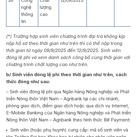
36
Công
Chất
12/09/2025
nghệ
lượng
thông
cao
tin
(*) Trường hợp sinh viên chương trình đại trà không kịp
nộp hồ sơ theo thời gian như trên thì có thể nộp trong
thời gian từ ngày 09/9/2025 đến 12/9/2025. Sinh viên
đóng lệ phí và xem danh sách công bố cùng thời gian với
chương trình chất lượng cao như trên.
b/ Sinh viên đóng lệ phí theo thời gian như trên, cách
thức đóng như sau:
– Sinh viên đóng lệ phí qua Ngân hàng Nông nghiệp và Phát
triển Nông thôn Việt Nam – Agribank tại các chi nhánh,
phòng giao dịch, điểm giao dịch hoặc qua dịch vụ Internet,
E-Mobile Banking của Ngân hàng Nông nghiệp và Phát triển
Nông thôn Việt Nam – Agribank theo hình thức Bill Payment:
Sinh viên (hoặc phụ huynh) cung cấp: mã số sinh viên và
tên Trường Đại học Khoa học tự nhiên cho nhân viên ngân