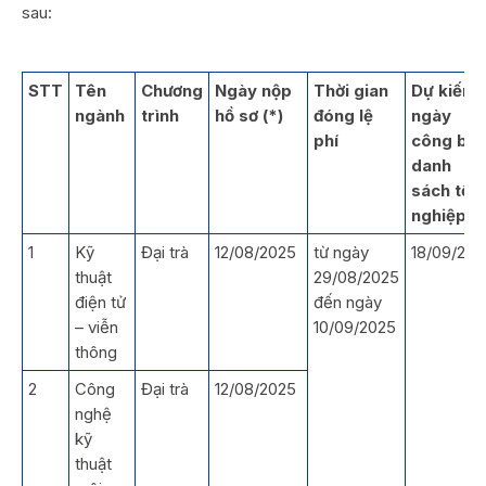
sau:
STT
Tên
Chương
Ngày nộp
Thời gian
Dự kiến
ngành
trình
hồ sơ (*)
đóng lệ
ngày
phí
công bố
danh
sách tốt
nghiệp
1
Kỹ
Đại trà
12/08/2025
từ ngày
18/09/202
thuật
29/08/2025
điện tử
đến ngày
– viễn
10/09/2025
thông
2
Công
Đại trà
12/08/2025
nghệ
kỹ
thuật