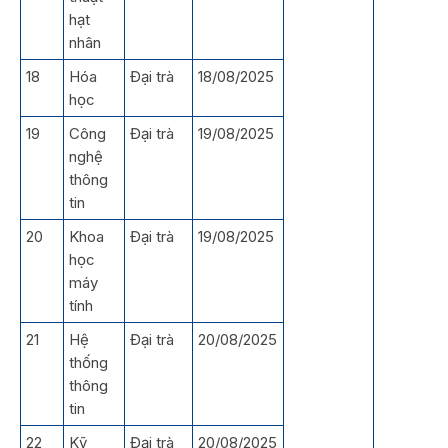
hạt
nhân
18
Hóa
Đại trà
18/08/2025
học
19
Công
Đại trà
19/08/2025
nghệ
thông
tin
20
Khoa
Đại trà
19/08/2025
học
máy
tính
21
Hệ
Đại trà
20/08/2025
thống
thông
tin
22
Kỹ
Đại trà
20/08/2025