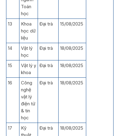
Toán
học
13
Khoa
Đại trà
15/08/2025
học dữ
liệu
14
Vật lý
Đại trà
18/08/2025
học
15
Vật lý y
Đại trà
18/08/2025
khoa
16
Công
Đại trà
18/08/2025
nghệ
vật lý
điện tử
& tin
học
17
Kỹ
Đại trà
18/08/2025
thuật