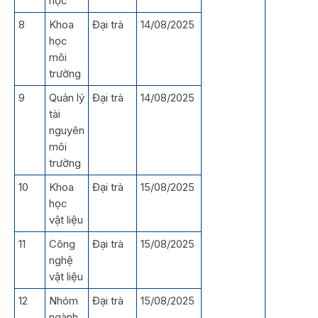
học
8
Khoa
Đại trà
14/08/2025
học
môi
trường
9
Quản lý
Đại trà
14/08/2025
tài
nguyên
môi
trường
10
Khoa
Đại trà
15/08/2025
học
vật liệu
11
Công
Đại trà
15/08/2025
nghệ
vật liệu
12
Nhóm
Đại trà
15/08/2025
ngành