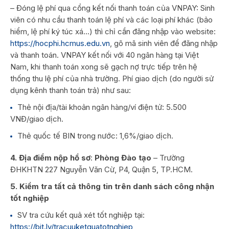
– Đóng lệ phí qua cổng kết nối thanh toán của VNPAY: Sinh
viên có nhu cầu thanh toán lệ phí và các loại phí khác (bảo
hiểm, lệ phí ký túc xá…) thì chỉ cần đăng nhập vào website:
https://hocphi.hcmus.edu.vn
, gõ mã sinh viên để đăng nhập
và thanh toán. VNPAY kết nối với 40 ngân hàng tại Việt
Nam, khi thanh toán xong sẽ gạch nợ trực tiếp trên hệ
thống thu lệ phí của nhà trường. Phí giao dịch (do người sử
dụng kênh thanh toán trả) như sau:
Thẻ nội địa/tài khoản ngân hàng/ví điện tử: 5.500
VNĐ/giao dịch.
Thẻ quốc tế BIN trong nước: 1,6%/giao dịch.
4. Địa điểm nộp hồ sơ
:
Phòng Đào tạo
– Trường
ĐHKHTN 227 Nguyễn Văn Cừ, P4, Quận 5, TP.HCM.
5. Kiểm tra tất cả thông tin trên danh sách công nhận
tốt nghiệp
SV tra cứu kết quả xét tốt nghiệp tại:
https://bit.ly/tracuuketquatotnghiep