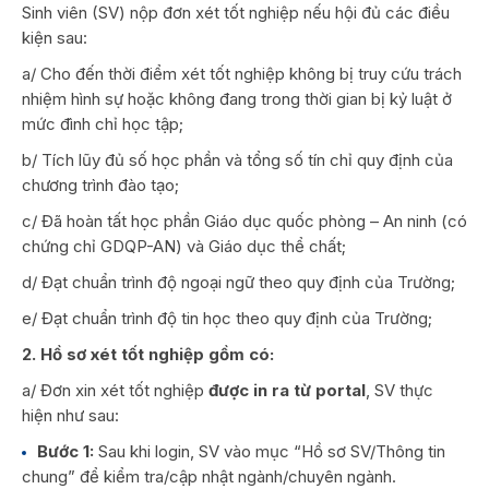
Sinh viên (SV) nộp đơn xét tốt nghiệp nếu hội đủ các điều
kiện sau:
a/ Cho đến thời điểm xét tốt nghiệp không bị truy cứu trách
nhiệm hình sự hoặc không đang trong thời gian bị kỷ luật ở
mức đình chỉ học tập;
b/ Tích lũy đủ số học phần và tổng số tín chỉ quy định của
chương trình đào tạo;
c/ Đã hoàn tất học phần Giáo dục quốc phòng – An ninh (có
chứng chỉ GDQP-AN) và Giáo dục thể chất;
d/ Đạt chuẩn trình độ ngoại ngữ theo quy định của Trường;
e/ Đạt chuẩn trình độ tin học theo quy định của Trường;
2. Hồ sơ xét tốt nghiệp gồm có:
a/ Đơn xin xét tốt nghiệp
được in ra từ portal
, SV thực
hiện như sau:
Bước 1:
Sau khi login, SV vào mục “Hồ sơ SV/Thông tin
chung” để kiểm tra/cập nhật ngành/chuyên ngành.