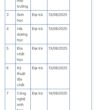
môi
trường
3
Sinh
Đại trà
13/08/2025
học
4
Hải
Đại trà
13/08/2025
dương
học
5
Địa
Đại trà
13/08/2025
chất
học
6
Kỹ
Đại trà
13/08/2025
thuật
địa
chất
7
Công
Đại trà
14/08/2025
nghệ
sinh