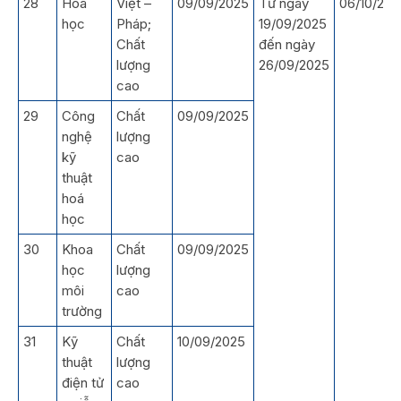
28
Hóa
Việt –
09/09/2025
Từ ngày
06/10/202
học
Pháp;
19/09/2025
Chất
đến ngày
lượng
26/09/2025
cao
29
Công
Chất
09/09/2025
nghệ
lượng
kỹ
cao
thuật
hoá
học
30
Khoa
Chất
09/09/2025
học
lượng
môi
cao
trường
31
Kỹ
Chất
10/09/2025
thuật
lượng
điện tử
cao