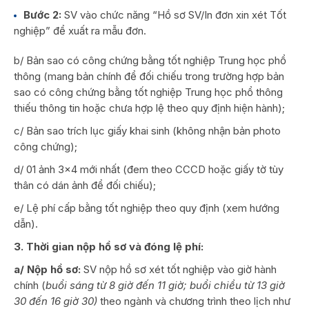
Bước 2:
SV vào chức năng “Hồ sơ SV/In đơn xin xét Tốt
nghiệp” để xuất ra mẫu đơn.
b/ Bản sao có công chứng bằng tốt nghiệp Trung học phổ
thông (mang bản chính để đối chiếu trong trường hợp bản
sao có công chứng bằng tốt nghiệp Trung học phổ thông
thiếu thông tin hoặc chưa hợp lệ theo quy định hiện hành);
c/ Bản sao trích lục giấy khai sinh (không nhận bản photo
công chứng);
d/ 01 ảnh 3×4 mới nhất (đem theo CCCD hoặc giấy tờ tùy
thân có dán ảnh để đối chiếu);
e/ Lệ phí cấp bằng tốt nghiệp theo quy định (xem hướng
dẫn).
3. Thời gian nộp hồ sơ và đóng lệ phí:
a/ Nộp hồ sơ:
SV nộp hồ sơ xét tốt nghiệp vào giờ hành
chính (
buổi sáng từ
8 giờ đến 11 giờ; buổi chiều từ 13 giờ
30 đến 16 giờ 30)
theo ngành và chương trình theo lịch như