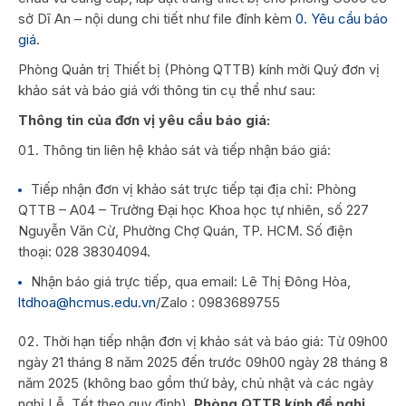
sở Dĩ An – nội dung chi tiết như file đính kèm
0. Yêu cầu báo
giá
.
Phòng Quản trị Thiết bị (Phòng QTTB) kính mời Quý đơn vị
khảo sát và báo giá với thông tin cụ thể như sau:
Thông tin của đơn vị yêu cầu báo giá:
Thông tin liên hệ khảo sát và tiếp nhận báo giá:
Tiếp nhận đơn vị khảo sát trực tiếp tại địa chỉ: Phòng
QTTB – A04 – Trường Đại học Khoa học tự nhiên, số 227
Nguyễn Văn Cừ, Phường Chợ Quán, TP. HCM. Số điện
thoại: 028 38304094.
Nhận báo giá trực tiếp, qua email: Lê Thị Đông Hòa,
ltdhoa@hcmus.edu.vn
/Zalo : 0983689755
Thời hạn tiếp nhận đơn vị khảo sát và báo giá: Từ 09h00
ngày 21 tháng 8 năm 2025 đến trước 09h00 ngày 28 tháng 8
năm 2025 (không bao gồm thứ bảy, chủ nhật và các ngày
nghỉ Lễ, Tết theo quy định).
Phòng QTTB kính đề nghị