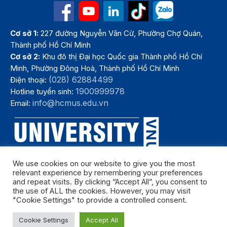
Cơ sở 1:
227 đường Nguyễn Văn Cừ, Phường Chợ Quán,
Thành phố Hồ Chí Minh
Cơ sở 2:
Khu đô thị Đại học Quốc gia Thành phố Hồ Chí
Minh, Phường Đông Hoà, Thành phố Hồ Chí Minh
(028) 62884499
Điện thoại:
1900999978
Hotline tuyển sinh:
info@hcmus.edu.vn
Email:
We use cookies on our website to give you the most
relevant experience by remembering your preferences
and repeat visits. By clicking “Accept All”, you consent to
the use of ALL the cookies. However, you may visit
"Cookie Settings" to provide a controlled consent.
Bản quyền thuộc Trường Đại học Khoa học tự nhiên, Đại học Quốc
Cookie Settings
Accept All
gia Thành phố Hồ Chí Minh. Năm 2024