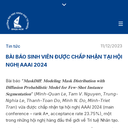
11/12/2023
Tin tức
BÀI BÁO SINH VIÊN ĐƯỢC CHẤP NHẬN TẠI HỘI
NGHỊ AAAI 2024
Bài báo
“𝐌𝐚𝐬𝐤𝐃𝐢𝐟𝐟: 𝐌𝐨𝐝𝐞𝐥𝐢𝐧𝐠 𝐌𝐚𝐬𝐤 𝐃𝐢𝐬𝐭𝐫𝐢𝐛𝐮𝐭𝐢𝐨𝐧 𝐰𝐢𝐭𝐡
𝐃𝐢𝐟𝐟𝐮𝐬𝐢𝐨𝐧 𝐏𝐫𝐨𝐛𝐚𝐛𝐢𝐥𝐢𝐬𝐭𝐢𝐜 𝐌𝐨𝐝𝐞𝐥 𝐟𝐨𝐫 𝐅𝐞𝐰-𝐒𝐡𝐨𝐭 𝐈𝐧𝐬𝐭𝐚𝐧𝐜𝐞
𝐒𝐞𝐠𝐦𝐞𝐧𝐭𝐚𝐭𝐢𝐨𝐧”
(𝘔𝘪𝘯𝘩-𝘘𝘶𝘢𝘯 𝘓𝘦, 𝘛𝘢𝘮 𝘝. 𝘕𝘨𝘶𝘺𝘦𝘯, 𝘛𝘳𝘶𝘯𝘨-
𝘕𝘨𝘩𝘪𝘢 𝘓𝘦, 𝘛𝘩𝘢𝘯𝘩-𝘛𝘰𝘢𝘯 𝘋𝘰, 𝘔𝘪𝘯𝘩 𝘕. 𝘋𝘰, 𝘔𝘪𝘯𝘩-𝘛𝘳𝘪𝘦𝘵
𝘛𝘳𝘢𝘯) vừa được chấp nhận tại hội nghị AAAI 2024 (main
conference – rank A*, acceptance rate 23.75%), một
trong những hội nghị hàng đầu thế giới về Trí tuệ Nhân tạo.