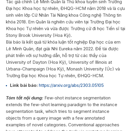
Tác giả chính Lê Minh Quân là Thủ khoa tuyển sinh Trường
Đại học Khoa học tự nhiên, ĐHQG-HCM năm 2018 và là cựu
sinh viên lớp Cử Nhân Tài Năng khoa Công nghệ Thông tin
khóa 2018. Em Quân là nghiên cứu viên tại Trường Đại học
Khoa học Tự nhiên và vừa được Trường cử đi học Tiến sĩ tại
Stony Brook University (Hoa Kỳ).
Bài báo là kết quả từ khóa luận tốt nghiệp Đại học của em
Lê Minh Quân, đạt giải Nhì Eureka năm 2022. Đề tài được
phát triển với sự hướng dẫn, hỗ trợ từ các thầy của
University of Dayton (Hoa Kỳ), University of Illinois at
Urbana-Champaign (Hoa Kỳ), Monash University (Úc) và
Trường Đại học Khoa học Tự nhiên, ĐHQG-HCM.
Link bài báo:
https://arxiv.org/abs/2303.05105
Tóm tắt nội dung:
Few-shot instance segmentation
extends the few-shot learning paradigm to the instance
segmentation task, which tries to segment instance
objects from a query image with a few annotated
examples of novel categories. Conventional approaches