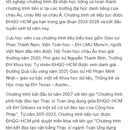
tốt nghiệp chương trình đã nhận học bổng và hoàn thành
chương trình tiến sĩ tại các trường đại học danh tiếng của
châu Âu, châu Mỹ và châu Á. Chương trình sẽ tiếp tục được
ĐHQG-HCM gia hạn trong giai đoạn 2024-2028 và bắt đầu
tuyển sinh từ năm nay.
Cựu học viên của chương trình tiêu biểu bao gồm Giáo sư
Phan Thành Nam, Viện Toán học – ĐH LMU Munich, người
Việt Nam đầu tiên được Hội Toán học châu Âu trao giải
thưởng năm 2020; Phó giáo sư Nguyễn Thanh Bình, Trường
ĐH Khoa học Tự nhiên ĐHQG-HCM được vinh danh giải
thưởng Quả cầu vàng năm 2021; Giáo sư Hồ Phạm Minh
Nhật – giáo sư bậc một về Khoa học dữ liệu, Thống kê và
Học máy tại ĐH Texas – Austin…
Chương trình bắt đầu từ năm 2007 với tên gọi “Chương trình
phối hợp đào tạo Thạc sĩ Toán ứng dụng giữa ĐHQG-HCM
với ĐH Orléans và một số cơ sở đào tạo của Cộng hòa
Pháp”. Từ năm 2011-2023, Chương trình tiếp tục được
ĐHQG-HCM phê duyệt triển khai với tên gọi “Chương trình
liên kết đào tạo văn bằng Thạc sĩ ngành Toán Ứng dụng