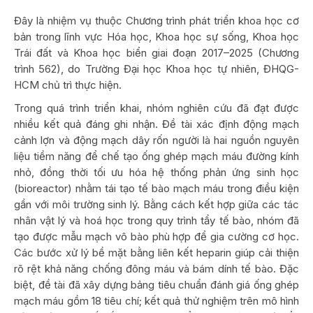
Đây là nhiệm vụ thuộc Chương trình phát triển khoa học cơ
bản trong lĩnh vực Hóa học, Khoa học sự sống, Khoa học
Trái đất và Khoa học biển giai đoạn 2017–2025 (Chương
trình 562), do Trường Đại học Khoa học tự nhiên, ĐHQG-
HCM chủ trì thực hiện.
Trong quá trình triển khai, nhóm nghiên cứu đã đạt được
nhiều kết quả đáng ghi nhận. Đề tài xác định động mạch
cảnh lợn và động mạch dây rốn người là hai nguồn nguyên
liệu tiềm năng để chế tạo ống ghép mạch máu đường kính
nhỏ, đồng thời tối ưu hóa hệ thống phản ứng sinh học
(bioreactor) nhằm tái tạo tế bào mạch máu trong điều kiện
gần với môi trường sinh lý. Bằng cách kết hợp giữa các tác
nhân vật lý và hoá học trong quy trình tẩy tế bào, nhóm đã
tạo được mẫu mạch vô bào phù hợp để gia cường cơ học.
Các bước xử lý bề mặt bằng liên kết heparin giúp cải thiện
rõ rệt khả năng chống đông máu và bám dính tế bào. Đặc
biệt, đề tài đã xây dựng bảng tiêu chuẩn đánh giá ống ghép
mạch máu gồm 18 tiêu chí; kết quả thử nghiệm trên mô hình