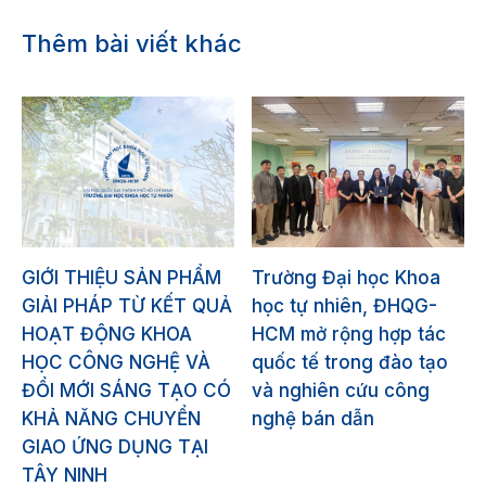
Thêm bài viết khác
GIỚI THIỆU SẢN PHẨM
Trường Đại học Khoa
GIẢI PHÁP TỪ KẾT QUẢ
học tự nhiên, ĐHQG-
HOẠT ĐỘNG KHOA
HCM mở rộng hợp tác
HỌC CÔNG NGHỆ VÀ
quốc tế trong đào tạo
ĐỔI MỚI SÁNG TẠO CÓ
và nghiên cứu công
KHẢ NĂNG CHUYỂN
nghệ bán dẫn
GIAO ỨNG DỤNG TẠI
TÂY NINH