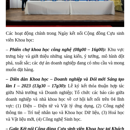
Các hoạt động chính trong Ngày kết nối Cộng đồng Cựu sinh
viên Khoa học:
–
Phiên chợ khoa học công nghệ (08g00 – 16g00):
Khu vực
trưng bày và giới thiệu những sáng kiến, ý tưởng, mô hình đột
phá, xuất sắc; các dự án doanh nghiệp đang có nhu cầu và mong
muốn đặt hàng.
– Diễn đàn Khoa học – Doanh nghiệp và Đổi mới Sáng tạo
lần I – 2023 (13g30 – 17g30
):
Lễ ký kết thỏa thuận hợp tác
giữa Nhà trường và Doanh nghiệp; Tổ chức các báo cáo giữa
doanh nghiệp và nhà khoa học về cơ hội kết nối trên 04 lĩnh
vực: (1) Điện – Điện tử và Vật lý ứng dụng, (2) Công nghệ
thông tin – Trí tuệ nhân tạo và Khoa học Dữ liệu, (3) Hoá học
và Vật liệu mới, (4) Công nghệ Sinh học.
– Gala Kết nối Cộng đồng Cựu sinh viên Khoa học tại Khách