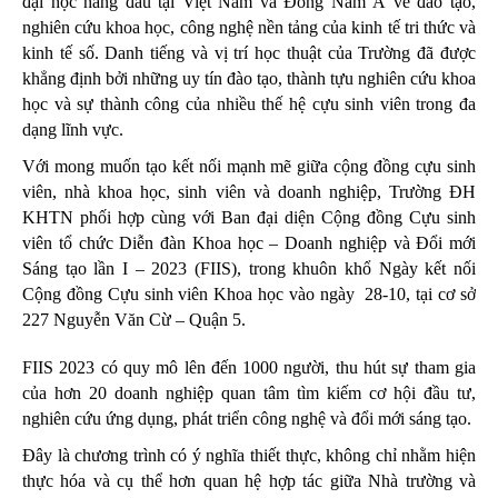
đại học hàng đầu tại Việt Nam và Đông Nam Á về đào tạo,
nghiên cứu khoa học, công nghệ nền tảng của kinh tế tri thức và
kinh tế số. Danh tiếng và vị trí học thuật của Trường đã được
khẳng định bởi những uy tín đào tạo, thành tựu nghiên cứu khoa
học và sự thành công của nhiều thế hệ cựu sinh viên trong đa
dạng lĩnh vực.
Với mong muốn tạo kết nối mạnh mẽ giữa cộng đồng cựu sinh
viên, nhà khoa học, sinh viên và doanh nghiệp, Trường ĐH
KHTN phối hợp cùng với Ban đại diện Cộng đồng Cựu sinh
viên tổ chức Diễn đàn Khoa học – Doanh nghiệp và Đổi mới
Sáng tạo lần I – 2023 (FIIS), trong khuôn khổ Ngày kết nối
Cộng đồng Cựu sinh viên Khoa học vào ngày 28-10, tại cơ sở
227 Nguyễn Văn Cừ – Quận 5.
FIIS 2023 có quy mô lên đến 1000 người, thu hút sự tham gia
của hơn 20 doanh nghiệp quan tâm tìm kiếm cơ hội đầu tư,
nghiên cứu ứng dụng, phát triển công nghệ và đổi mới sáng tạo.
Đây là chương trình có ý nghĩa thiết thực, không chỉ nhằm hiện
thực hóa và cụ thể hơn quan hệ hợp tác giữa Nhà trường và