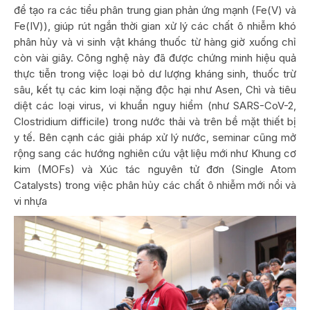
để tạo ra các tiểu phân trung gian phản ứng mạnh (Fe(V) và
Fe(IV)), giúp rút ngắn thời gian xử lý các chất ô nhiễm khó
phân hủy và vi sinh vật kháng thuốc từ hàng giờ xuống chỉ
còn vài giây. Công nghệ này đã được chứng minh hiệu quả
thực tiễn trong việc loại bỏ dư lượng kháng sinh, thuốc trừ
sâu, kết tụ các kim loại nặng độc hại như Asen, Chì và tiêu
diệt các loại virus, vi khuẩn nguy hiểm (như SARS-CoV-2,
Clostridium difficile) trong nước thải và trên bề mặt thiết bị
y tế. Bên cạnh các giải pháp xử lý nước, seminar cũng mở
rộng sang các hướng nghiên cứu vật liệu mới như Khung cơ
kim (MOFs) và Xúc tác nguyên tử đơn (Single Atom
Catalysts) trong việc phân hủy các chất ô nhiễm mới nổi và
vi nhựa