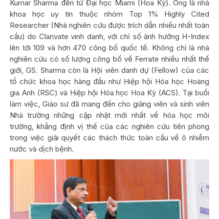
Kumar Sharma đến từ Đại học Miami (Hoa Kỳ). Ông là nhà
khoa học uy tín thuộc nhóm Top 1% Highly Cited
Researcher (Nhà nghiên cứu được trích dẫn nhiều nhất toàn
cầu) do Clarivate vinh danh, với chỉ số ảnh hưởng H-Index
lên tới 109 và hơn 470 công bố quốc tế. Không chỉ là nhà
nghiên cứu có số lượng công bố về Ferrate nhiều nhất thế
giới, GS. Sharma còn là Hội viên danh dự (Fellow) của các
tổ chức khoa học hàng đầu như Hiệp hội Hóa học Hoàng
gia Anh (RSC) và Hiệp hội Hóa học Hoa Kỳ (ACS). Tại buổi
làm việc, Giáo sư đã mang đến cho giảng viên và sinh viên
Nhà trường những cập nhật mới nhất về hóa học môi
trường, khẳng định vị thế của các nghiên cứu tiên phong
trong việc giải quyết các thách thức toàn cầu về ô nhiễm
nước và dịch bệnh.