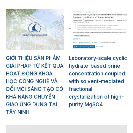
GIỚI THIỆU SẢN PHẨM
Laboratory-scale cyclic
GIẢI PHÁP TỪ KẾT QUẢ
hydrate-based brine
HOẠT ĐỘNG KHOA
concentration coupled
HỌC CÔNG NGHỆ VÀ
with solvent-mediated
ĐỔI MỚI SÁNG TẠO CÓ
fractional
KHẢ NĂNG CHUYỂN
crystallization of high-
GIAO ỨNG DỤNG TẠI
purity MgSO4
TÂY NINH