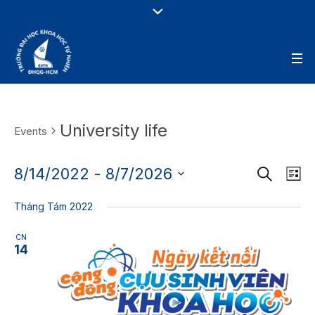
University life
Events
Search
Ev
8/14/2022
 - 
8/7/2026
Events
Lis
Vi
Search
Select
Tháng Tám 2022
Nav
date.
and
Views
CN
14
Navigati