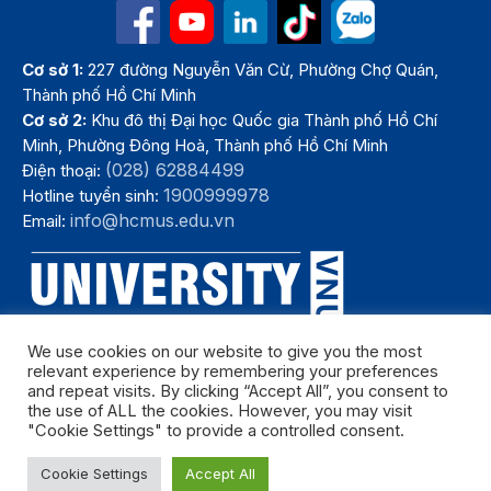
Cơ sở 1:
227 đường Nguyễn Văn Cừ, Phường Chợ Quán,
Thành phố Hồ Chí Minh
Cơ sở 2:
Khu đô thị Đại học Quốc gia Thành phố Hồ Chí
Minh, Phường Đông Hoà, Thành phố Hồ Chí Minh
(028) 62884499
Điện thoại:
1900999978
Hotline tuyển sinh:
info@hcmus.edu.vn
Email:
We use cookies on our website to give you the most
relevant experience by remembering your preferences
and repeat visits. By clicking “Accept All”, you consent to
the use of ALL the cookies. However, you may visit
"Cookie Settings" to provide a controlled consent.
Bản quyền thuộc Trường Đại học Khoa học tự nhiên, Đại học Quốc
Cookie Settings
Accept All
gia Thành phố Hồ Chí Minh. Năm 2024