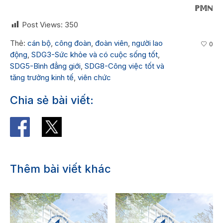
ℙ𝕄ℕ
Post Views:
350
Thẻ:
cán bộ
,
công đoàn
,
đoàn viên
,
người lao
0
động
,
SDG3-Sức khỏe và có cuộc sống tốt
,
SDG5-Bình đẳng giới
,
SDG8-Công việc tốt và
tăng trưởng kinh tế
,
viên chức
Chia sẻ bài viết:
Thêm bài viết khác