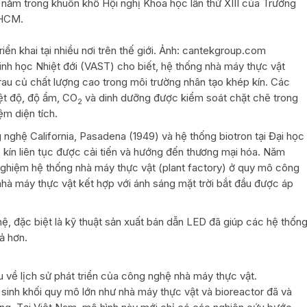
ện nằm trong khuôn khổ Hội nghị Khoa học lần thứ XIII của Trường
 HCM.
ển khai tại nhiều nơi trên thế giới. Ảnh: cantekgroup.com
nh học Nhiệt đới (VAST) cho biết, hệ thống nhà máy thực vật
 rau củ chất lượng cao trong môi trường nhân tạo khép kín. Các
iệt độ, độ ẩm, CO
và dinh dưỡng được kiểm soát chặt chẽ trong
2
ệm diện tích.
 nghệ California, Pasadena (1949) và hệ thống biotron tại Đại học
 kín liên tục được cải tiến và hướng đến thương mại hóa. Năm
 nghiệm hệ thống nhà máy thực vật (plant factory) ở quy mô công
hà máy thực vật kết hợp với ánh sáng mặt trời bắt đầu được áp
ệ, đặc biệt là kỹ thuật sản xuất bán dẫn LED đã giúp các hệ thốn
ả hơn.
 về lịch sử phát triển của công nghệ nhà máy thực vật.
t sinh khối quy mô lớn như nhà máy thực vật và bioreactor đã và