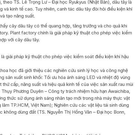
, theo TS. Lê Trọng Lư – Đại học Ryukyus (Nhật Bản), dâu tây là
g và kinh tế cao. Tuy nhiên, canh tác dâu tây đòi hỏi điều kiện khí
và tạo năng suất.
hấy cây dâu tây có thể quang hợp, tăng trưởng và cho quả khi
tory. Plant factory chính là giải pháp kỹ thuật cho phép việc kiểm
hợp với cây dâu tây.
là giải pháp kỹ thuật cho phép việc kiểm soát điều kiện khí hậu
 khoa học đã giới thiệu các nghiên cứu sinh lý học và công nghệ
g sản xuất sinh khối: Tối ưu hóa ánh sáng LED và nhiệt độ vùng
t thứ cấp, năng suất và hiệu quả kinh tế của việc sản xuất rau mùi
n Thụy Phương Duyên – Công ty trách nhiệm hữu hạn Awaichiba,
ương thức sử dụng ánh sáng nhân tạo mới trong nhà máy thực vật
lâm TP.HCM, Việt Nam); Nghiên cứu các vật liệu tái sinh dùng
tác không dùng đất (TS. Nguyễn Thị Hồng Vân – Đại học Bonn,