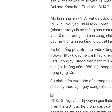
sản xuất sinh khối thực vật”. Sự ki
Đại học Khoa học Tự nhiên, ĐHQG
Mô hình nhà máy thực vật đã được tri
PGS.TS. Nguyễn Thị Quỳnh – Viện Si
(plant factory) là hệ thống sản xuất
yếu tố môi trường như ánh sáng, nh
các hệ thống nhiều tầng, giúp tiết ki
Từ hệ thống phytotron tại Viện Công
Tokyo (1957), các hệ canh tác khép
1970, công ty Hitachi tiến hành thử
nghiệp. Những năm 1980, hệ thống n
dụng rộng rãi.
Sự phát triển vượt bậc của công ngh
nhà máy thực vật ngày càng hiệu qu
PGS.TS. Nguyễn Thị Quỳnh giới thiệu
Trên thế giới, các hệ thống sản xuấ