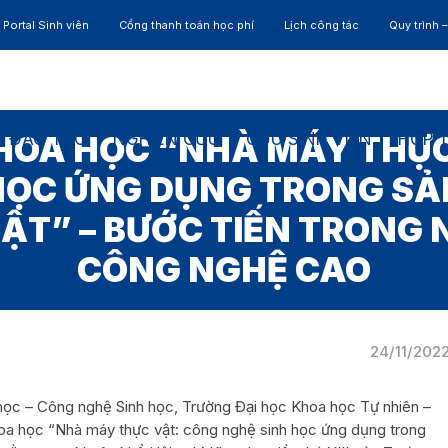
Portal Sinh viên
Cổng thanh toán học phí
Lịch công tác
Quy trình 
ĐÀO TẠO
NGHIÊN CỨU
CỰU SINH VIÊN
HỢP 
HOA HỌC “NHÀ MÁY THỰ
HỌC ỨNG DỤNG TRONG SẢ
ẬT” – BƯỚC TIẾN TRONG
CÔNG NGHỆ CAO
24/11/202
 học – Công nghệ Sinh học, Trường Đại học Khoa học Tự nhiên –
a học “Nhà máy thực vật: công nghệ sinh học ứng dụng trong