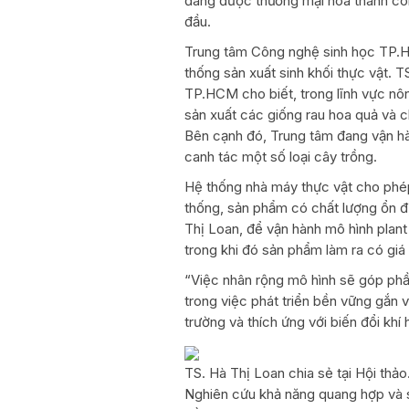
đang được thương mại hóa thành côn
đầu.
Trung tâm Công nghệ sinh học TP.HC
thống sản xuất sinh khối thực vật.
TP.HCM cho biết, trong lĩnh vực n
sản xuất các giống rau hoa quả và c
Bên cạnh đó, Trung tâm đang vận hà
canh tác một số loại cây trồng.
Hệ thống nhà máy thực vật cho phép 
thống, sản phẩm có chất lượng ổn địn
Thị Loan, để vận hành mô hình plant f
trong khi đó sản phẩm làm ra có giá
“Việc nhân rộng mô hình sẽ góp phần
trong việc phát triển bền vững gắn 
trường và thích ứng với biến đổi kh
TS. Hà Thị Loan chia sẻ tại Hội thảo
Nghiên cứu khả năng quang hợp và si