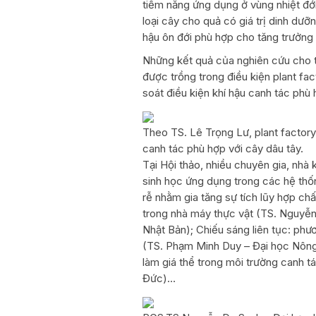
tiềm năng ứng dụng ở vùng nhiệt đới
loại cây cho quả có giá trị dinh dưỡn
hậu ôn đới phù hợp cho tăng trưởng 
Những kết quả của nghiên cứu cho t
được trồng trong điều kiện plant fac
soát điều kiện khí hậu canh tác phù 
Theo TS. Lê Trọng Lư, plant factory 
canh tác phù hợp với cây dâu tây.
Tại Hội thảo, nhiều chuyên gia, nhà
sinh học ứng dụng trong các hệ thốn
rễ nhằm gia tăng sự tích lũy hợp chấ
trong nhà máy thực vật (TS. Nguyễ
Nhật Bản); Chiếu sáng liên tục: ph
(TS. Phạm Minh Duy – Đại học Nông 
làm giá thể trong môi trường canh 
Đức)…