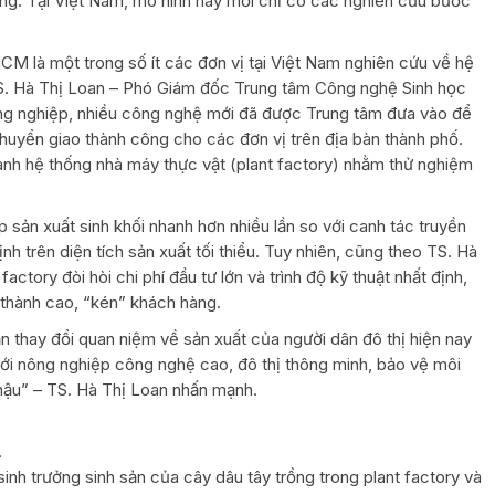
g. Tại Việt Nam, mô hình này mới chỉ có các nghiên cứu bước
M là một trong số ít các đơn vị tại Việt Nam nghiên cứu về hệ
 TS. Hà Thị Loan – Phó Giám đốc Trung tâm Công nghệ Sinh học
ông nghiệp, nhiều công nghệ mới đã được Trung tâm đưa vào để
huyển giao thành công cho các đơn vị trên địa bàn thành phố.
nh hệ thống nhà máy thực vật (plant factory) nhằm thử nghiệm
sản xuất sinh khối nhanh hơn nhiều lần so với canh tác truyền
h trên diện tích sản xuất tối thiểu. Tuy nhiên, cũng theo TS. Hà
actory đòi hòi chi phí đầu tư lớn và trình độ kỹ thuật nhất định,
 thành cao, “kén” khách hàng.
 thay đổi quan niệm về sản xuất của người dân đô thị hiện nay
với nông nghiệp công nghệ cao, đô thị thông minh, bảo vệ môi
í hậu” – TS. Hà Thị Loan nhấn mạnh.
.
nh trưởng sinh sản của cây dâu tây trồng trong plant factory và