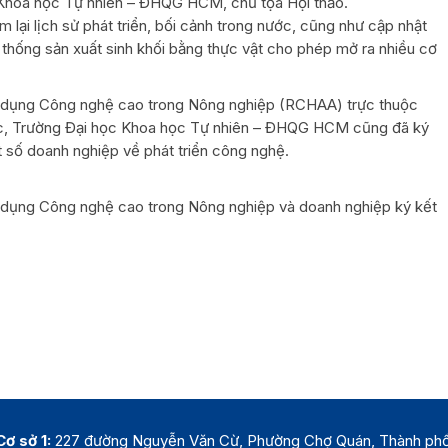
Khoa học Tự nhiên – ĐHQG HCM, chủ tọa Hội thảo.
 lại lịch sử phát triển, bối cảnh trong nước, cũng như cập nhật
 thống sản xuất sinh khối bằng thực vật cho phép mở ra nhiều cơ
g dụng Công nghệ cao trong Nông nghiệp (RCHAA) trực thuộc
ọc, Trường Đại học Khoa học Tự nhiên – ĐHQG HCM cũng đã ký
t số doanh nghiệp về phát triển công nghệ.
 dụng Công nghệ cao trong Nông nghiệp và doanh nghiệp ký kết
Cơ sở 1:
227 đường Nguyễn Văn Cừ, Phường Chợ Quán, Thành ph