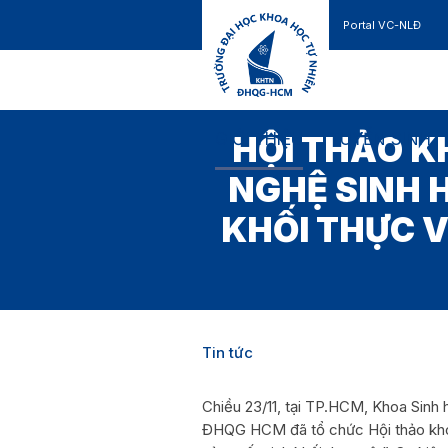
Portal VC-NLĐ
Liên hệ
GIỚI THIỆU
TUYỂN SINH
HỘI THẢO K
NGHỆ SINH 
KHỐI THỰC V
Tin tức
Chiều 23/11, tại TP.HCM, Khoa Sinh
ĐHQG HCM đã tổ chức Hội thảo kho