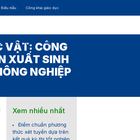
– Biểu mẫu
Công khai giáo dục
TÁC
30 NĂM
C VẬT: CÔNG
N XUẤT SINH
 NÔNG NGHIỆP
Xem nhiều nhất
2
Điểm chuẩn phương
thức xét tuyển dựa trên
kết quả kỳ thi tốt nghiệp