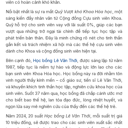
viên có hoàn cảnh khó khăn.
Nổi bật nhất là sự ra mắt
Quỹ Vượt khó Khoa Hóa học
, một
sáng kiến đầy nhân văn từ Cộng đồng Cựu sinh viên Khoa.
Quỹ hỗ trợ cho sinh viên vay với lãi suất 0%, giúp các bạn
vượt qua những trở ngại tài chính để tiếp tục học tập và
phát triển bản thân. Đây là minh chứng rõ nét cho tinh thần
gắn kết và trách nhiệm xã hội mà các thế hệ cựu sinh viên
dành cho Khoa và cộng đồng sinh viên hiện tại.
Bên cạnh đó,
Học bổng Lê Văn Thới
, được sáng lập từ năm
1987, tiếp tục là niềm tự hào và động lực lớn lao cho các
bạn sinh viên Khoa Hóa học. Học bổng này ra đời nhằm tôn
vinh người thầy kính mến – cố giáo sư, tiến sĩ Lê Văn Thới,
và khuyến khích tinh thần học tập, nghiên cứu khoa học của
sinh viên. Suốt 37 năm qua, học bổng đã chắp cánh ước mơ
cho biết bao thế hệ, lan tỏa đạo đức, lòng nhiệt huyết, và
ngọn lửa say mê nghiên cứu của thầy đến các thế hệ trẻ.
Năm 2024, 20 suất
Học bổng Lê Văn Thới
, mỗi suất trị giá
10 triệu đồng, sẽ được trao cho các sinh viên xuất sắc nhất