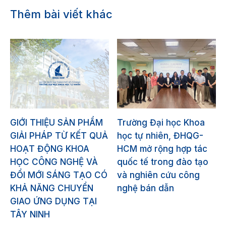
Thêm bài viết khác
GIỚI THIỆU SẢN PHẨM
Trường Đại học Khoa
GIẢI PHÁP TỪ KẾT QUẢ
học tự nhiên, ĐHQG-
HOẠT ĐỘNG KHOA
HCM mở rộng hợp tác
HỌC CÔNG NGHỆ VÀ
quốc tế trong đào tạo
ĐỔI MỚI SÁNG TẠO CÓ
và nghiên cứu công
KHẢ NĂNG CHUYỂN
nghệ bán dẫn
GIAO ỨNG DỤNG TẠI
TÂY NINH