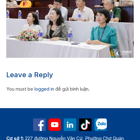
Leave a Reply
You must be
logged in
để gửi bình luận.
Cơ sở 1:
227 đường Nguyễn Văn Cừ, Phường Chợ Quán,