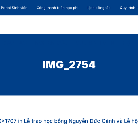
Portal Sinh viên
Cổng thanh toán học phí
Lịch công tác
Quy trình 
ĐÀO TẠO
NGHIÊN CỨU
CỰU SINH VIÊN
HỢP 
IMG_2754
0×1707 in
Lễ trao học bổng Nguyễn Đức Cảnh và Lễ hộ