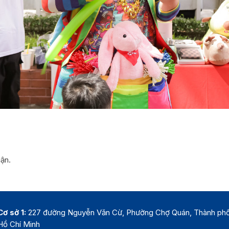
uận.
Cơ sở 1:
227 đường Nguyễn Văn Cừ, Phường Chợ Quán, Thành ph
Hồ Chí Minh