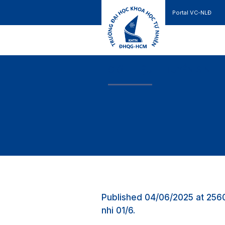
Portal VC-NLĐ
Liên hệ
GIỚI THIỆU
TUYỂN SINH
Published
04/06/2025
at 256
nhi 01/6
.