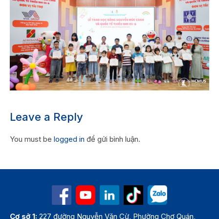
Leave a Reply
You must be
logged in
để gửi bình luận.
Cơ sở 1:
227 đường Nguyễn Văn Cừ, Phường Chợ Quán,