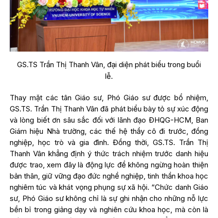
GS.TS Trần Thị Thanh Vân, đại diện phát biểu trong buổi
lễ.
Thay mặt các tân Giáo sư, Phó Giáo sư được bổ nhiệm,
GS.TS. Trần Thị Thanh Vân đã phát biểu bày tỏ sự xúc động
và lòng biết ơn sâu sắc đối với lãnh đạo ĐHQG-HCM, Ban
Giám hiệu Nhà trường, các thế hệ thầy cô đi trước, đồng
nghiệp, học trò và gia đình. Đồng thời, GS.TS. Trần Thị
Thanh Vân khẳng định ý thức trách nhiệm trước danh hiệu
được trao, xem đây là động lực để không ngừng hoàn thiện
bản thân, giữ vững đạo đức nghề nghiệp, tinh thần khoa học
nghiêm túc và khát vọng phụng sự xã hội. “Chức danh Giáo
sư, Phó Giáo sư không chỉ là sự ghi nhận cho những nỗ lực
bền bỉ trong giảng dạy và nghiên cứu khoa học, mà còn là