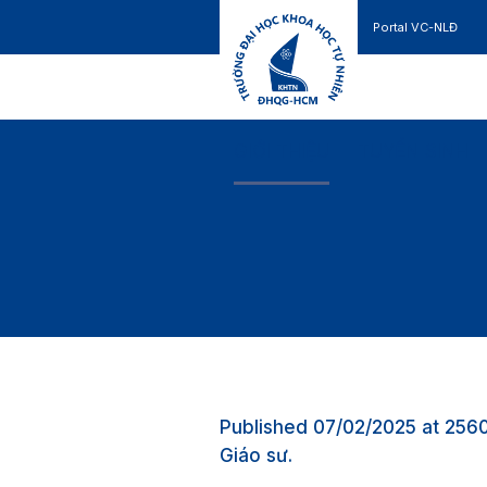
Portal VC-NLĐ
Liên hệ
GIỚI THIỆU
TUYỂN SINH
Published
07/02/2025
at 256
Giáo sư
.