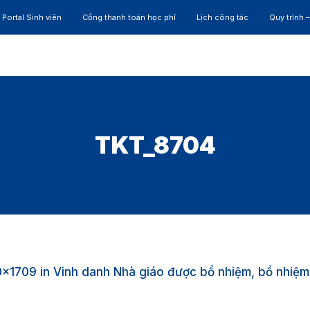
Portal Sinh viên
Cổng thanh toán học phí
Lịch công tác
Quy trình 
ĐÀO TẠO
NGHIÊN CỨU
CỰU SINH VIÊN
HỢP 
TKT_8704
0×1709 in
Vinh danh Nhà giáo được bổ nhiệm, bổ nhiệm 