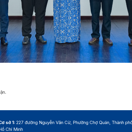
uận.
Cơ sở 1:
227 đường Nguyễn Văn Cừ, Phường Chợ Quán, Thành ph
Hồ Chí Minh