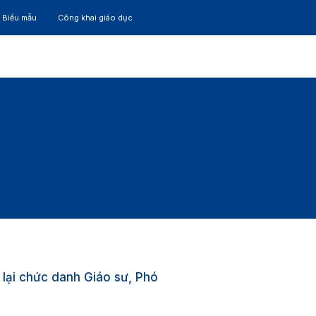
– Biểu mẫu
Công khai giáo dục
TÁC
30 NĂM
lại chức danh Giáo sư, Phó