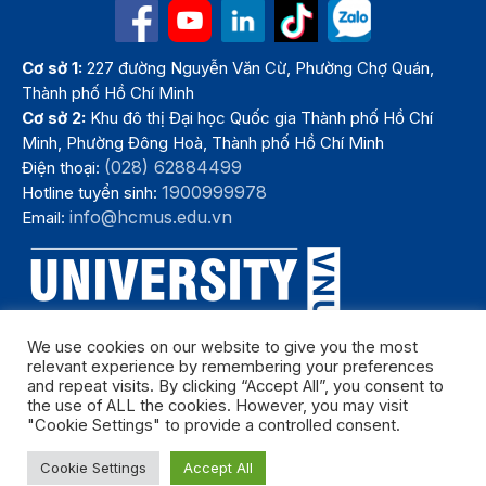
Cơ sở 1:
227 đường Nguyễn Văn Cừ, Phường Chợ Quán,
Thành phố Hồ Chí Minh
Cơ sở 2:
Khu đô thị Đại học Quốc gia Thành phố Hồ Chí
Minh, Phường Đông Hoà, Thành phố Hồ Chí Minh
(028) 62884499
Điện thoại:
1900999978
Hotline tuyển sinh:
info@hcmus.edu.vn
Email:
We use cookies on our website to give you the most
relevant experience by remembering your preferences
and repeat visits. By clicking “Accept All”, you consent to
the use of ALL the cookies. However, you may visit
"Cookie Settings" to provide a controlled consent.
Bản quyền thuộc Trường Đại học Khoa học tự nhiên, Đại học Quốc
Cookie Settings
Accept All
gia Thành phố Hồ Chí Minh. Năm 2024