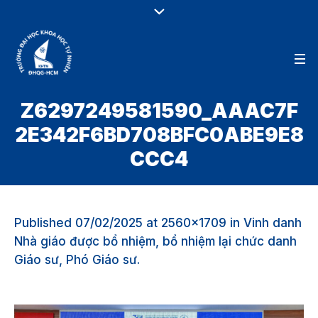
Z6297249581590_AAAC7F
2E342F6BD708BFC0ABE9E8
CCC4
Published
07/02/2025
at 2560×1709 in
Vinh danh
Nhà giáo được bổ nhiệm, bổ nhiệm lại chức danh
Giáo sư, Phó Giáo sư
.