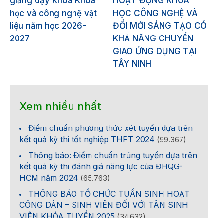
giảng dạy Khoa Khoa
HOẠT ĐỘNG KHOA
học và công nghệ vật
HỌC CÔNG NGHỆ VÀ
liệu năm học 2026-
ĐỔI MỚI SÁNG TẠO CÓ
2027
KHẢ NĂNG CHUYỂN
GIAO ỨNG DỤNG TẠI
TÂY NINH
Xem nhiều nhất
Điểm chuẩn phương thức xét tuyển dựa trên
kết quả kỳ thi tốt nghiệp THPT 2024
(99.367)
Thông báo: Điểm chuẩn trúng tuyển dựa trên
kết quả kỳ thi đánh giá năng lực của ĐHQG-
HCM năm 2024
(65.763)
THÔNG BÁO TỔ CHỨC TUẦN SINH HOẠT
CÔNG DÂN – SINH VIÊN ĐỐI VỚI TÂN SINH
VIÊN KHÓA TUYỂN 2025
(34.632)