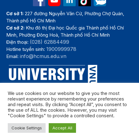
Cơ sở 1:
227 đường Nguyễn Văn Cừ, Phường Chợ Quán,
Thành phố Hồ Chí Minh
Cơ sở 2:
Khu đô thị Đại học Quốc gia Thành phố Hồ Chí
Minh, Phường Đông Hoà, Thành phố Hồ Chí Minh
(028) 62884499
Điện thoại:
1900999978
Hotline tuyển sinh:
info@hcmus.edu.vn
Email:
We use cookies on our website to give you the most
relevant experience by remembering your preferences
and repeat visits. By clicking “Accept All”, you consent to
the use of ALL the cookies. However, you may visit
"Cookie Settings" to provide a controlled consent.
Bản quyền thuộc Trường Đại học Khoa học tự nhiên, Đại học Quốc
Cookie Settings
Accept All
gia Thành phố Hồ Chí Minh. Năm 2024