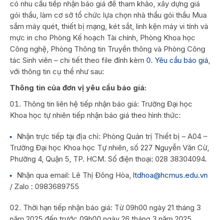
có nhu cầu tiếp nhận báo giá để tham khảo, xây dựng giá
gói thầu, làm cơ sở tổ chức lựa chọn nhà thầu gói thầu Mua
sắm máy quét, thiết bị mạng, két sắt, linh kện máy vi tính và
mực in cho Phòng Kế hoạch Tài chính, Phòng Khoa học
Công nghệ, Phòng Thông tin Truyền thông và Phòng Công
tác Sinh viên – chi tiết theo file đính kèm
0. Yêu cầu báo giá
,
với thông tin cụ thể như sau:
Thông tin của đơn vị yêu cầu báo giá:
Thông tin liên hệ tiếp nhận báo giá: Trường Đại học
Khoa học tự nhiên tiếp nhận báo giá theo hình thức:
Nhận trực tiếp tại địa chỉ: Phòng Quản trị Thiết bị – A04 –
Trường Đại học Khoa học Tự nhiên, số 227 Nguyễn Văn Cừ,
Phường 4, Quận 5, TP. HCM. Số điện thoại: 028 38304094.
Nhận qua email: Lê Thị Đông Hòa,
ltdhoa@hcmus.edu.vn
/ Zalo : 0983689755
Thời hạn tiếp nhận báo giá: Từ 09h00 ngày 21 tháng 3
năm 2025 đến trước 09h00 ngày 26 tháng 3 năm 2025.