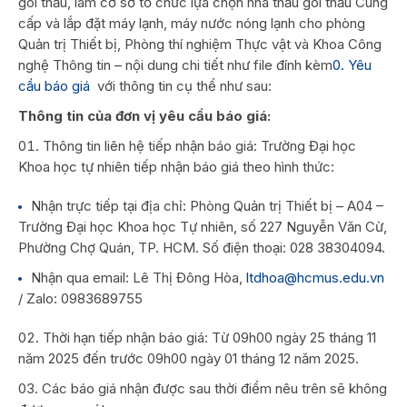
gói thầu, làm cơ sở tổ chức lựa chọn nhà thầu gói thầu Cung
cấp và lắp đặt máy lạnh, máy nước nóng lạnh cho phòng
Quản trị Thiết bị, Phòng thí nghiệm Thực vật và Khoa Công
nghệ Thông tin – nội dung chi tiết như file đính kèm
0. Yêu
cầu báo giá
với thông tin cụ thể như sau:
Thông tin của đơn vị yêu cầu báo giá:
Thông tin liên hệ tiếp nhận báo giá: Trường Đại học
Khoa học tự nhiên tiếp nhận báo giá theo hình thức:
Nhận trực tiếp tại địa chỉ: Phòng Quản trị Thiết bị – A04 –
Trường Đại học Khoa học Tự nhiên, số 227 Nguyễn Văn Cừ,
Phường Chợ Quán, TP. HCM. Số điện thoại: 028 38304094.
Nhận qua email: Lê Thị Đông Hòa,
ltdhoa@hcmus.edu.vn
/ Zalo: 0983689755
Thời hạn tiếp nhận báo giá: Từ 09h00 ngày 25 tháng 11
năm 2025 đến trước 09h00 ngày 01 tháng 12 năm 2025.
Các báo giá nhận được sau thời điểm nêu trên sẽ không