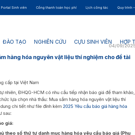
Portal Sinh viên
Cổng thanh toán học phí
Lịch công tác
Quy trình 
ĐÀO TẠO
NGHIÊN CỨU
CỰU SINH VIÊN
HỢP 
04/09/202
ắm hàng hóa nguyên vật liệu thí nghiệm cho đề tài
g cấp tại Việt Nam
 tự nhiên, ĐHQG-HCM có nhu cầu tiếp nhận báo giá để tham khảo,
 chức lựa chọn nhà thầu: Mua sắm hàng hóa nguyên vật liệu thí
dung chi tiết như file đính kèm
2025 Yêu cầu báo giá hàng hóa
ư sau:
áo giá:
thủ theo số thứ tự danh mục hàng hóa yêu cầu báo giá (Phụ