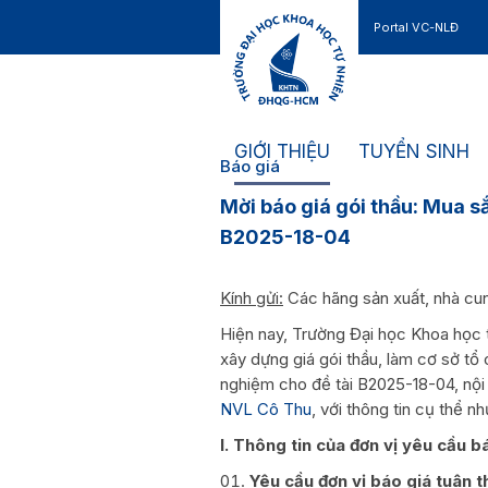
Portal VC-NLĐ
Liên hệ
GIỚI THIỆU
TUYỂN SINH
Báo giá
Mời báo giá gói thầu: Mua s
B2025-18-04
Kính gửi:
Các hãng sản xuất, nhà cun
Hiện nay, Trường Đại học Khoa học
xây dựng giá gói thầu, làm cơ sở tổ
nghiệm cho đề tài B2025-18-04, nội 
NVL Cô Thu
, với thông tin cụ thể nh
I. Thông tin của đơn vị yêu cầu b
Yêu cầu đơn vị báo giá tuân 