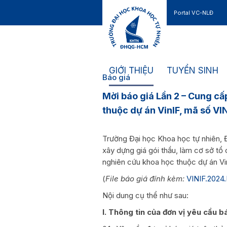
Portal VC-NLĐ
Liên hệ
GIỚI THIỆU
TUYỂN SINH
Báo giá
Mời báo giá Lần 2 – Cung cấ
thuộc dự án VinIF, mã số V
Trường Đại học Khoa học tự nhiên
xây dựng giá gói thầu, làm cơ sở tổ
nghiên cứu khoa học thuộc dự án Vi
(
File báo giá đính kèm:
VINIF.2024
Nội dung cụ thể như sau:
I. Thông tin của đơn vị yêu cầu b