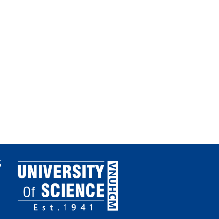
Mời báo giá Cung cấp
Quy định học bổng Khu
hàng hóa phục vụ khóa
khích (sửa đổi, bổ sung
luận tốt nghiệp Khoa Khoa
học vật liệu HK2 năm học
2025-2026
ố