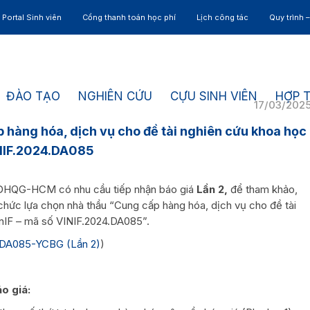
Portal Sinh viên
Cổng thanh toán học phí
Lịch công tác
Quy trình 
ĐÀO TẠO
NGHIÊN CỨU
CỰU SINH VIÊN
HỢP 
17/03/202
p hàng hóa, dịch vụ cho đề tài nghiên cứu khoa học
INIF.2024.DA085
, ĐHQG-HCM có nhu cầu tiếp nhận báo giá
Lần 2,
để tham khảo,
 chức lựa chọn nhà thầu “Cung cấp hàng hóa, dịch vụ cho đề tài
nIF – mã số VINIF.2024.DA085”.
.DA085-YCBG (Lần 2)
)
áo giá: