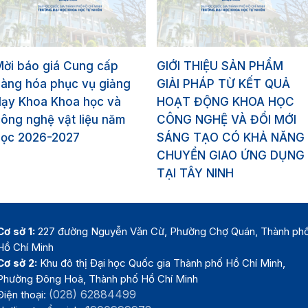
Mời báo giá Cung cấp
GIỚI THIỆU SẢN PHẨM
hàng hóa phục vụ giảng
GIẢI PHÁP TỪ KẾT QUẢ
dạy Khoa Khoa học và
HOẠT ĐỘNG KHOA HỌC
ông nghệ vật liệu năm
CÔNG NGHỆ VÀ ĐỔI MỚI
học 2026-2027
SÁNG TẠO CÓ KHẢ NĂNG
CHUYỂN GIAO ỨNG DỤNG
TẠI TÂY NINH
Cơ sở 1:
227 đường Nguyễn Văn Cừ, Phường Chợ Quán, Thành ph
Hồ Chí Minh
Cơ sở 2:
Khu đô thị Đại học Quốc gia Thành phố Hồ Chí Minh,
Phường Đông Hoà, Thành phố Hồ Chí Minh
(028) 62884499
Điện thoại: