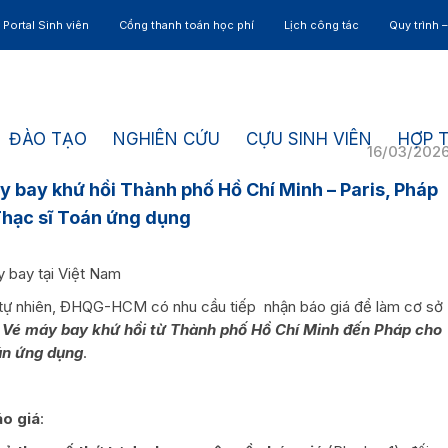
Portal Sinh viên
Cổng thanh toán học phí
Lịch công tác
Quy trình 
ĐÀO TẠO
NGHIÊN CỨU
CỰU SINH VIÊN
HỢP 
16/03/202
y bay khứ hồi Thành phố Hồ Chí Minh – Paris, Pháp
Thạc sĩ Toán ứng dụng
y bay tại Việt Nam
 tự nhiên, ĐHQG-HCM có nhu cầu tiếp nhận báo giá để làm cơ sở
p
Vé máy bay khứ hồi từ Thành phố Hồ Chí Minh đến Pháp cho
án ứng dụng
.
áo giá
: