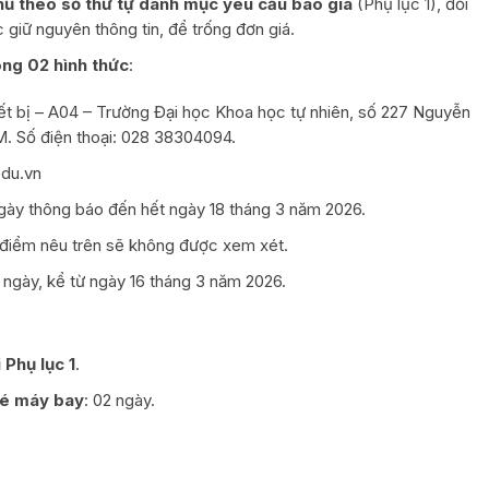
thủ theo số thứ tự danh mục yêu cầu báo giá
(Phụ lục 1), đối
giữ nguyên thông tin, để trống đơn giá.
ong 02 hình thức
:
iết bị – A04 – Trường Đại học Khoa học tự nhiên, số 227 Nguyễn
 Số điện thoại: 028 38304094.
edu.vn
ngày thông báo đến hết ngày 18 tháng 3 năm 2026.
 điểm nêu trên sẽ không được xem xét.
0 ngày, kể từ ngày 16 tháng 3 năm 2026.
 Phụ lục 1
.
vé máy bay
: 02 ngày.