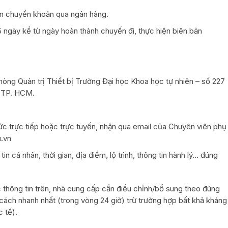
án chuyển khoản qua ngân hàng.
5 ngày kể từ ngày hoàn thành chuyến đi, thực hiện biên bản
òng Quản trị Thiết bị Trường Đại học Khoa học tự nhiên – số 227
 TP. HCM.
ức trực tiếp hoặc trực tuyến, nhận qua email của Chuyên viên phụ
.vn
n cá nhân, thời gian, địa điểm, lộ trình, thông tin hành lý… đúng
c thông tin trên, nhà cung cấp cần điều chỉnh/bổ sung theo đúng
ch nhanh nhất (trong vòng 24 giờ) trừ trường hợp bất khả kháng
 tế).