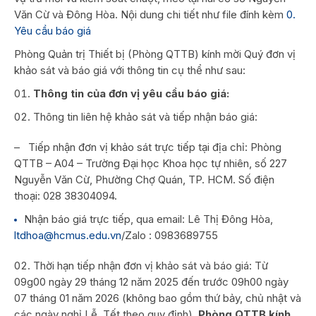
Văn Cừ và Đông Hòa. Nội dung chi tiết như file đính kèm
0.
Yêu cầu báo giá
Phòng Quản trị Thiết bị (Phòng QTTB) kính mời Quý đơn vị
khảo sát và báo giá với thông tin cụ thể như sau:
Thông tin của đơn vị yêu cầu báo giá:
Thông tin liên hệ khảo sát và tiếp nhận báo giá:
– Tiếp nhận đơn vị khảo sát trực tiếp tại địa chỉ: Phòng
QTTB – A04 – Trường Đại học Khoa học tự nhiên, số 227
Nguyễn Văn Cừ, Phường Chợ Quán, TP. HCM. Số điện
thoại: 028 38304094.
Nhận báo giá trực tiếp, qua email: Lê Thị Đông Hòa,
ltdhoa@hcmus.edu.vn
/Zalo : 0983689755
Thời hạn tiếp nhận đơn vị khảo sát và báo giá: Từ
09g00 ngày 29 tháng 12 năm 2025 đến trước 09h00 ngày
07 tháng 01 năm 2026 (không bao gồm thứ bảy, chủ nhật và
các ngày nghỉ Lễ, Tết theo quy định).
Phòng QTTB kính