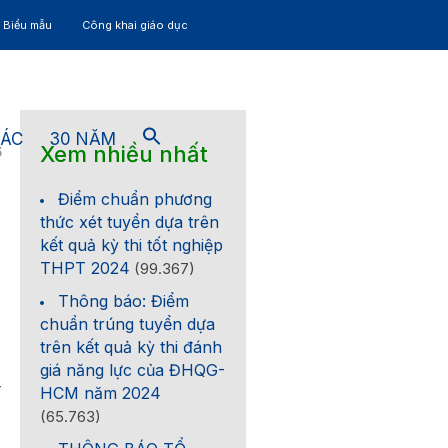
– Biểu mẫu
Công khai giáo dục
TÁC
30 NĂM
Xem nhiều nhất
6
Điểm chuẩn phương
thức xét tuyển dựa trên
kết quả kỳ thi tốt nghiệp
THPT 2024
(99.367)
Thông báo: Điểm
chuẩn trúng tuyển dựa
trên kết quả kỳ thi đánh
giá năng lực của ĐHQG-
–
HCM năm 2024
(65.763)