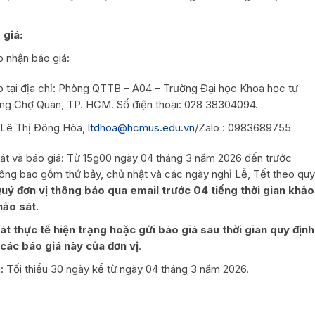
 giá:
p nhận báo giá:
ếp tại địa chỉ: Phòng QTTB – A04 – Trường Đại học Khoa học tự
ng Chợ Quán, TP. HCM. Số điện thoại: 028 38304094.
: Lê Thị Đông Hòa,
ltdhoa@hcmus.edu.vn
/Zalo : 0983689755
sát và báo giá: Từ 15g00 ngày 04 tháng 3 năm 2026 đến trước
ông bao gồm thứ bảy, chủ nhật và các ngày nghỉ Lễ, Tết theo quy
ý đơn vị thông báo qua email trước 04 tiếng thời gian khảo
hảo sát.
t thực tế hiện trạng hoặc gửi báo giá sau thời gian quy định
ác báo giá này của đơn vị
.
á: Tối thiểu 30 ngày kể từ ngày 04 tháng 3 năm 2026.