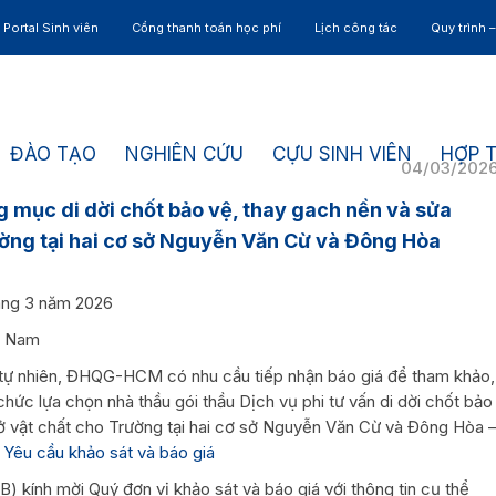
Portal Sinh viên
Cổng thanh toán học phí
Lịch công tác
Quy trình 
ĐÀO TẠO
NGHIÊN CỨU
CỰU SINH VIÊN
HỢP 
04/03/202
g mục di dời chốt bảo vệ, thay gach nền và sửa
ường tại hai cơ sở Nguyễn Văn Cừ và Đông Hòa
áng 3 năm 2026
ệt Nam
 tự nhiên, ĐHQG-HCM có nhu cầu tiếp nhận báo giá để tham khảo,
chức lựa chọn nhà thầu gói thầu Dịch vụ phi tư vấn di dời chốt bảo
ở vật chất cho Trường tại hai cơ sở Nguyễn Văn Cừ và Đông Hòa 
 Yêu cầu khảo sát và báo giá
) kính mời Quý đơn vị khảo sát và báo giá với thông tin cụ thể