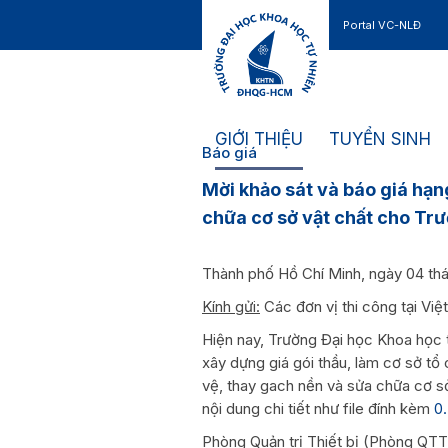
Portal VC-NLĐ
Liên hệ
GIỚI THIỆU
TUYỂN SINH
Báo giá
Mời khảo sát và báo giá hạn
chữa cơ sở vật chất cho Tr
Thành phố Hồ Chí Minh, ngày 04 th
Kính gửi:
Các đơn vị thi công tại Vi
Hiện nay, Trường Đại học Khoa học
xây dựng giá gói thầu, làm cơ sở tổ 
vệ, thay gach nền và sửa chữa cơ s
nội dung chi tiết như file đính kèm
0.
Phòng Quản trị Thiết bị (Phòng QTTB