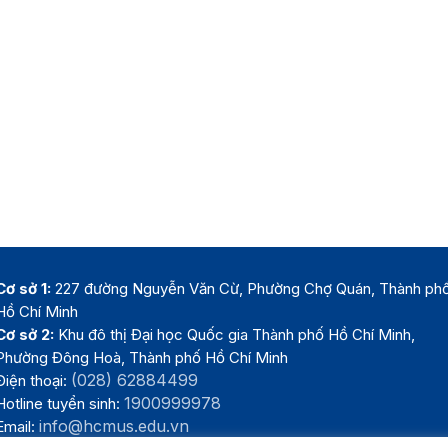
Cơ sở 1:
227 đường Nguyễn Văn Cừ, Phường Chợ Quán, Thành ph
Hồ Chí Minh
Cơ sở 2:
Khu đô thị Đại học Quốc gia Thành phố Hồ Chí Minh,
Phường Đông Hoà, Thành phố Hồ Chí Minh
(028) 62884499
Điện thoại:
1900999978
Hotline tuyển sinh:
info@hcmus.edu.vn
Email: