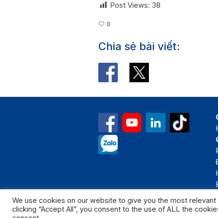
Post Views:
38
0
Chia sẻ bài viết:
We use cookies on our website to give you the most relevant
clicking “Accept All”, you consent to the use of ALL the cooki
Bản quyền thuộc 