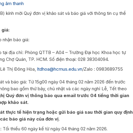
ống âm thanh
) kính mời Quý đơn vị khảo sát và báo giá với thông tin cụ thể
 giá:
p nhận báo giá:
ếp tại địa chỉ: Phòng QTTB – A04 – Trường Đại học Khoa học tự
ng Chợ Quán, TP. HCM. Số điện thoại: 028 38304094.
: Lê Thị Đông Hòa,
ltdhoa@hcmus.edu.vn
/Zalo : 0983689755
sát và báo giá: Từ 15g00 ngày 04 tháng 02 năm 2026 đến trước
hông bao gồm thứ bảy, chủ nhật và các ngày nghỉ Lễ, Tết theo
ị Quý đơn vị thông báo qua email trước 04 tiếng thời gian
hợp khảo sát.
t thực tế hiện trạng hoặc gửi báo giá sau thời gian quy định
ác báo giá này của đơn vị
.
á: Tối thiểu 60 ngày kể từ ngày 04 tháng 02 năm 2026.