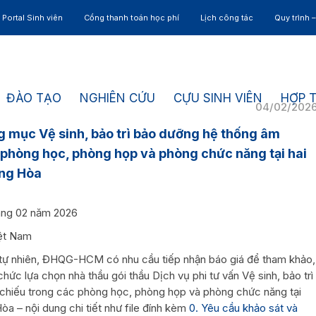
Portal Sinh viên
Cổng thanh toán học phí
Lịch công tác
Quy trình 
ĐÀO TẠO
NGHIÊN CỨU
CỰU SINH VIÊN
HỢP 
04/02/202
g mục Vệ sinh, bảo trì bảo dưỡng hệ thống âm
 phòng học, phòng họp và phòng chức năng tại hai
ng Hòa
áng 02 năm 2026
iệt Nam
 tự nhiên, ĐHQG-HCM có nhu cầu tiếp nhận báo giá để tham khảo,
chức lựa chọn nhà thầu gói thầu Dịch vụ phi tư vấn Vệ sinh, bảo trì
chiếu trong các phòng học, phòng họp và phòng chức năng tại
a – nội dung chi tiết như file đính kèm
0. Yêu cầu khảo sát và