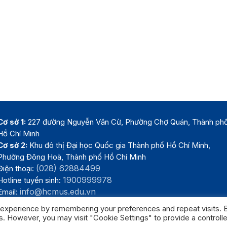
Cơ sở 1:
227 đường Nguyễn Văn Cừ, Phường Chợ Quán, Thành ph
Hồ Chí Minh
Cơ sở 2:
Khu đô thị Đại học Quốc gia Thành phố Hồ Chí Minh,
Phường Đông Hoà, Thành phố Hồ Chí Minh
(028) 62884499
Điện thoại:
1900999978
Hotline tuyển sinh:
info@hcmus.edu.vn
Email:
 experience by remembering your preferences and repeat visits. 
es. However, you may visit "Cookie Settings" to provide a controll
Trường Đại học Khoa học tự nhiên, Đại học Quốc gia Thành phố Hồ Chí 