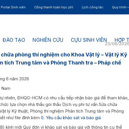
Portal Sinh viên
Cổng thanh toán học phí
Lịch công tác
Quy trình 
ĐÀO TẠO
NGHIÊN CỨU
CỰU SINH VIÊN
HỢP 
23/06/202
 chữa phòng thí nghiệm cho Khoa Vật lý – Vật lý Kỹ
ân tích Trung tâm và Phòng Thanh tra – Pháp chế
áng 6 năm 2026
ệt Nam
 tự nhiên, ĐHQG-HCM có nhu cầu tiếp nhận báo giá để tham khảo,
 chức lựa chọn nhà thầu gói thầu Dịch vụ phi tư vấn Sửa chữa
Vật lý Kỹ thuật, Phòng thí nghiệm Phân tích Trung tâm và Phòng
iết như file đính kèm
0. Yêu cầu khảo sát và báo giá
) kính mời Quý đơn vị khảo sát và báo giá với thông tin cụ thể