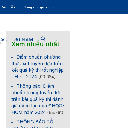
– Biểu mẫu
Công khai giáo dục
TÁC
30 NĂM
Xem nhiều nhất
6
Điểm chuẩn phương
thức xét tuyển dựa trên
kết quả kỳ thi tốt nghiệp
THPT 2024
(99.364)
Thông báo: Điểm
chuẩn trúng tuyển dựa
trên kết quả kỳ thi đánh
giá năng lực của ĐHQG-
HCM năm 2024
(65.761)
THÔNG BÁO TỔ