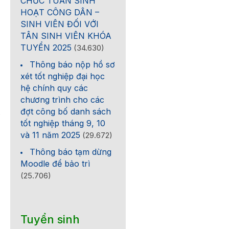
CHỨC TUẦN SINH
HOẠT CÔNG DÂN –
SINH VIÊN ĐỐI VỚI
TÂN SINH VIÊN KHÓA
TUYỂN 2025
(34.630)
Thông báo nộp hồ sơ
xét tốt nghiệp đại học
hệ chính quy các
chương trình cho các
đợt công bố danh sách
0
tốt nghiệp tháng 9, 10
và 11 năm 2025
(29.672)
Thông báo tạm dừng
Moodle để bảo trì
(25.706)
Tuyển sinh