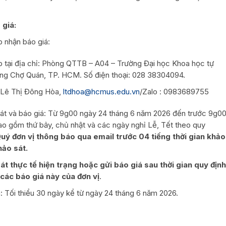
 giá:
p nhận báo giá:
ếp tại địa chỉ: Phòng QTTB – A04 – Trường Đại học Khoa học tự
ng Chợ Quán, TP. HCM. Số điện thoại: 028 38304094.
: Lê Thị Đông Hòa,
ltdhoa@hcmus.edu.vn
/Zalo : 0983689755
 sát và báo giá: Từ 9g00 ngày 24 tháng 6 năm 2026 đến trước 9g0
o gồm thứ bảy, chủ nhật và các ngày nghỉ Lễ, Tết theo quy
ý đơn vị thông báo qua email trước 04 tiếng thời gian khảo
hảo sát.
t thực tế hiện trạng hoặc gửi báo giá sau thời gian quy định
ác báo giá này của đơn vị
.
á: Tối thiểu 30 ngày kể từ ngày 24 tháng 6 năm 2026.