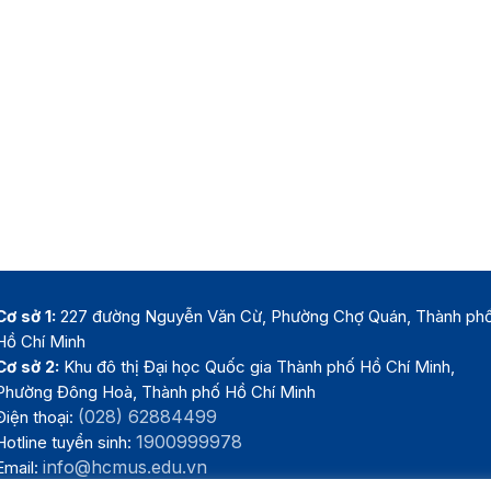
Cơ sở 1:
227 đường Nguyễn Văn Cừ, Phường Chợ Quán, Thành ph
Hồ Chí Minh
Cơ sở 2:
Khu đô thị Đại học Quốc gia Thành phố Hồ Chí Minh,
Phường Đông Hoà, Thành phố Hồ Chí Minh
(028) 62884499
Điện thoại:
1900999978
Hotline tuyển sinh:
info@hcmus.edu.vn
Email: