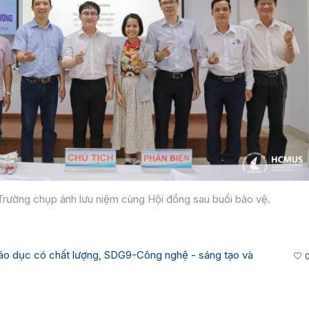
Trường chụp ảnh lưu niệm cùng Hội đồng sau buổi bảo vệ.
o dục có chất lượng
,
SDG9-Công nghệ - sáng tạo và