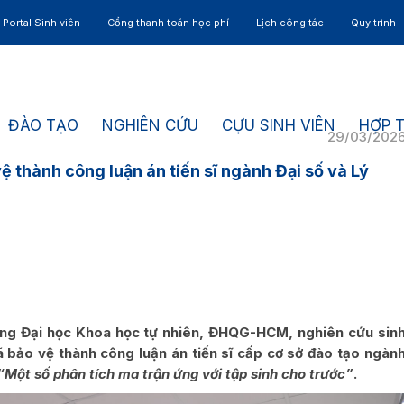
Portal Sinh viên
Cổng thanh toán học phí
Lịch công tác
Quy trình 
ĐÀO TẠO
NGHIÊN CỨU
CỰU SINH VIÊN
HỢP 
29/03/202
thành công luận án tiến sĩ ngành Đại số và Lý
ng Đại học Khoa học tự nhiên, ĐHQG-HCM, nghiên cứu sin
bảo vệ thành công luận án tiến sĩ cấp cơ sở đào tạo ngàn
“Một số phân tích ma trận ứng với tập sinh cho trước”
.