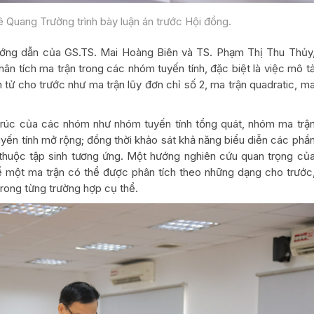
ê Quang Trường trình bày luận án trước Hội đồng.
ướng dẫn của GS.TS. Mai Hoàng Biên và TS. Phạm Thị Thu Thủy
hân tích ma trận trong các nhóm tuyến tính, đặc biệt là việc mô t
tử cho trước như ma trận lũy đơn chỉ số 2, ma trận quadratic, m
trúc của các nhóm như nhóm tuyến tính tổng quát, nhóm ma trậ
yến tính mở rộng; đồng thời khảo sát khả năng biểu diễn các phầ
 thuộc tập sinh tương ứng. Một hướng nghiên cứu quan trọng củ
để một ma trận có thể được phân tích theo những dạng cho trước
trong từng trường hợp cụ thể.