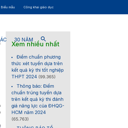
– Biểu mẫu
Công khai giáo dục
TÁC
30 NĂM
Xem nhiều nhất
6
Điểm chuẩn phương
thức xét tuyển dựa trên
kết quả kỳ thi tốt nghiệp
THPT 2024
(99.365)
Thông báo: Điểm
chuẩn trúng tuyển dựa
trên kết quả kỳ thi đánh
h
giá năng lực của ĐHQG-
h
HCM năm 2024
(65.763)