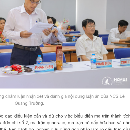
ng chấm luận nhận xét và đánh giá nội dung luận án của NCS Lê
Quang Trường.
ợc các điều kiện cần và đủ cho việc biểu diễn ma trận thành tíc
y đơn chỉ số 2, ma trận quadratic, ma trận có cấp hữu hạn và cá
 thể. Bên cạnh đó, nghiên cứu cũng góp phần làm rõ cấu trúc củ