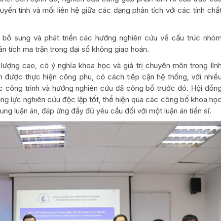
ến tính và mối liên hệ giữa các dạng phân tích với các tính chấ
 bổ sung và phát triển các hướng nghiên cứu về cấu trúc nhó
ân tích ma trận trong đại số không giao hoán.
 lượng cao, có ý nghĩa khoa học và giá trị chuyên môn trong lĩn
n được thực hiện công phu, có cách tiếp cận hệ thống, với nhiề
ác công trình và hướng nghiên cứu đã công bố trước đó. Hội đồn
ng lực nghiên cứu độc lập tốt, thể hiện qua các công bố khoa họ
dung luận án, đáp ứng đầy đủ yêu cầu đối với một luận án tiến sĩ.