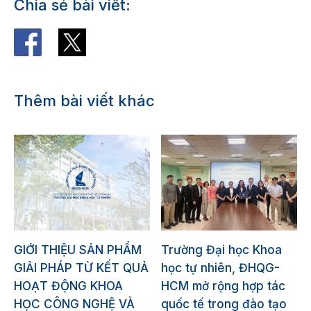
Chia sẻ bài viết:
Thêm bài viết khác
GIỚI THIỆU SẢN PHẨM
Trường Đại học Khoa
GIẢI PHÁP TỪ KẾT QUẢ
học tự nhiên, ĐHQG-
HOẠT ĐỘNG KHOA
HCM mở rộng hợp tác
HỌC CÔNG NGHỆ VÀ
quốc tế trong đào tạo