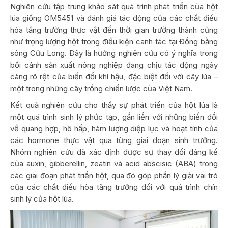
Nghiên cứu tập trung khảo sát quá trình phát triển của hột
lúa giống OM5451 và đánh giá tác động của các chất điều
hòa tăng trưởng thực vật đến thời gian trưởng thành cũng
như trọng lượng hột trong điều kiện canh tác tại Đồng bằng
sông Cửu Long. Đây là hướng nghiên cứu có ý nghĩa trong
bối cảnh sản xuất nông nghiệp đang chịu tác động ngày
càng rõ rệt của biến đổi khí hậu, đặc biệt đối với cây lúa –
một trong những cây trồng chiến lược của Việt Nam.
Kết quả nghiên cứu cho thấy sự phát triển của hột lúa là
một quá trình sinh lý phức tạp, gắn liền với những biến đổi
về quang hợp, hô hấp, hàm lượng diệp lục và hoạt tính của
các hormone thực vật qua từng giai đoạn sinh trưởng.
Nhóm nghiên cứu đã xác định được sự thay đổi đáng kể
của auxin, gibberellin, zeatin và acid abscisic (ABA) trong
các giai đoạn phát triển hột, qua đó góp phần lý giải vai trò
của các chất điều hòa tăng trưởng đối với quá trình chín
sinh lý của hột lúa.