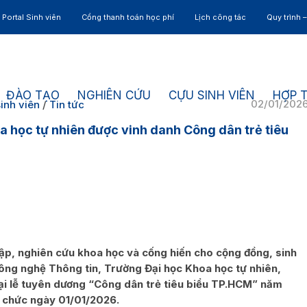
Portal Sinh viên
Cổng thanh toán học phí
Lịch công tác
Quy trình 
ĐÀO TẠO
NGHIÊN CỨU
CỰU SINH VIÊN
HỢP 
02/01/202
inh viên
/
Tin tức
a học tự nhiên được vinh danh Công dân trẻ tiêu
 tập, nghiên cứu khoa học và cống hiến cho cộng đồng, sinh
ng nghệ Thông tin, Trường Đại học Khoa học tự nhiên,
i lễ tuyên dương “Công dân trẻ tiêu biểu TP.HCM” năm
 chức ngày 01/01/2026.