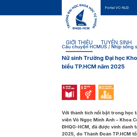
Portal VC-NLĐ
Liên hệ
GIỚI THIỆU
TUYỂN SINH
Câu chuyện HCMUS
/
Nhịp sống s
Nữ sinh Trường Đại học Kho
biểu TP.HCM năm 2025
Với thành tích nổi bật trong học
viên Võ Ngọc Minh Anh – Khoa Cô
ĐHQG-HCM, đã được vinh danh tạ
2025, do Thành Đoàn TP.HCM tổ