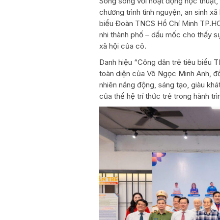
Song song với hoạt động học thuật,
chương trình tình nguyện, an sinh xã
biểu Đoàn TNCS Hồ Chí Minh TP.HCM 
nhi thành phố – dấu mốc cho thấy sự 
xã hội của cô.
Danh hiệu “Công dân trẻ tiêu biểu 
toàn diện của Võ Ngọc Minh Anh, đồn
nhiên năng động, sáng tạo, giàu khá
của thế hệ trí thức trẻ trong hành t