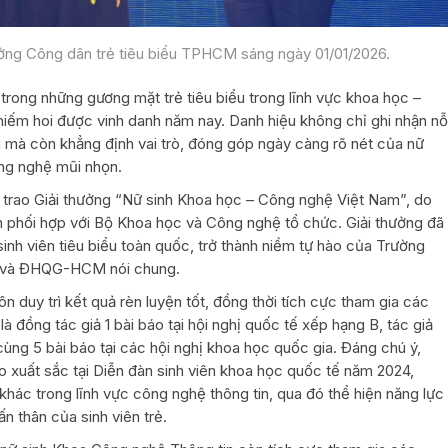
thưởng Công dân trẻ tiêu biểu TPHCM sáng ngày 01/01/2026.
 trong những gương mặt trẻ tiêu biểu trong lĩnh vực khoa học –
 hiếm hoi được vinh danh năm nay. Danh hiệu không chỉ ghi nhận nỗ
u mà còn khẳng định vai trò, đóng góp ngày càng rõ nét của nữ
ng nghệ mũi nhọn.
rao Giải thưởng “Nữ sinh Khoa học – Công nghệ Việt Nam”, do
phối hợp với Bộ Khoa học và Công nghệ tổ chức. Giải thưởng đã
nh viên tiêu biểu toàn quốc, trở thành niềm tự hào của Trường
ng và ĐHQG-HCM nói chung.
ôn duy trì kết quả rèn luyện tốt, đồng thời tích cực tham gia các
 đồng tác giả 1 bài báo tại hội nghị quốc tế xếp hạng B, tác giả
, cùng 5 bài báo tại các hội nghị khoa học quốc gia. Đáng chú ý,
 xuất sắc tại Diễn đàn sinh viên khoa học quốc tế năm 2024,
hác trong lĩnh vực công nghệ thông tin, qua đó thể hiện năng lực
n thân của sinh viên trẻ.