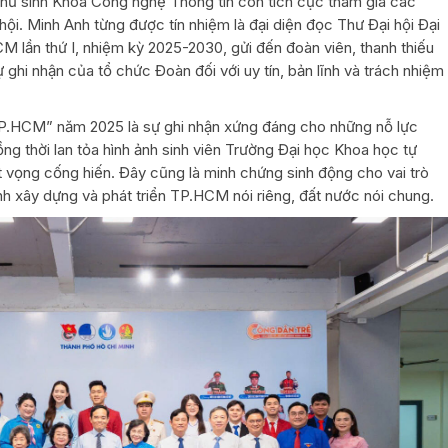
 nữ sinh Khoa Công nghệ Thông tin còn tích cực tham gia các
 hội. Minh Anh từng được tín nhiệm là đại diện đọc Thư Đại hội Đại
lần thứ I, nhiệm kỳ 2025-2030, gửi đến đoàn viên, thanh thiếu
ghi nhận của tổ chức Đoàn đối với uy tín, bản lĩnh và trách nhiệm
TP.HCM” năm 2025 là sự ghi nhận xứng đáng cho những nỗ lực
g thời lan tỏa hình ảnh sinh viên Trường Đại học Khoa học tự
t vọng cống hiến. Đây cũng là minh chứng sinh động cho vai trò
rình xây dựng và phát triển TP.HCM nói riêng, đất nước nói chung.