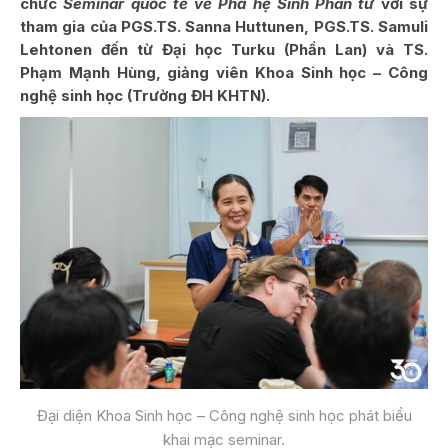
chức
Seminar quốc tế về Phả hệ Sinh Phân tử
với sự
tham gia của PGS.TS. Sanna Huttunen, PGS.TS. Samuli
Lehtonen đến từ Đại học Turku (Phần Lan) và TS.
Phạm Mạnh Hùng, giảng viên Khoa Sinh học – Công
nghệ sinh học (Trường ĐH KHTN).
Đại diện Khoa Sinh học – Công nghệ sinh học phát biểu
khai mạc seminar.