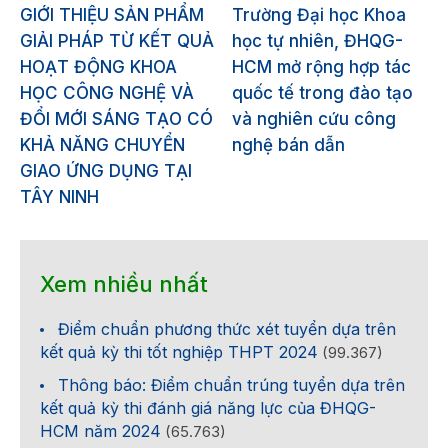
GIỚI THIỆU SẢN PHẨM
Trường Đại học Khoa
GIẢI PHÁP TỪ KẾT QUẢ
học tự nhiên, ĐHQG-
HOẠT ĐỘNG KHOA
HCM mở rộng hợp tác
HỌC CÔNG NGHỆ VÀ
quốc tế trong đào tạo
ĐỔI MỚI SÁNG TẠO CÓ
và nghiên cứu công
KHẢ NĂNG CHUYỂN
nghệ bán dẫn
GIAO ỨNG DỤNG TẠI
TÂY NINH
Xem nhiều nhất
Điểm chuẩn phương thức xét tuyển dựa trên
kết quả kỳ thi tốt nghiệp THPT 2024
(99.367)
Thông báo: Điểm chuẩn trúng tuyển dựa trên
kết quả kỳ thi đánh giá năng lực của ĐHQG-
HCM năm 2024
(65.763)