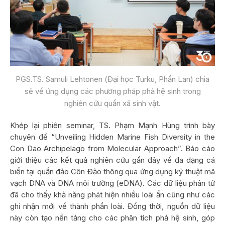
PGS.TS. Samuli Lehtonen (Đại học Turku, Phần Lan) chia
sẻ về ứng dụng các phương pháp phả hệ sinh trong
nghiên cứu quần xã sinh vật.
Khép lại phiên seminar, TS. Phạm Mạnh Hùng trình bày
chuyên đề “Unveiling Hidden Marine Fish Diversity in the
Con Dao Archipelago from Molecular Approach”. Báo cáo
giới thiệu các kết quả nghiên cứu gần đây về đa dạng cá
biển tại quần đảo Côn Đảo thông qua ứng dụng kỹ thuật mã
vạch DNA và DNA môi trường (eDNA). Các dữ liệu phân tử
đã cho thấy khả năng phát hiện nhiều loài ẩn cũng như các
ghi nhận mới về thành phần loài. Đồng thời, nguồn dữ liệu
này còn tạo nền tảng cho các phân tích phả hệ sinh, góp