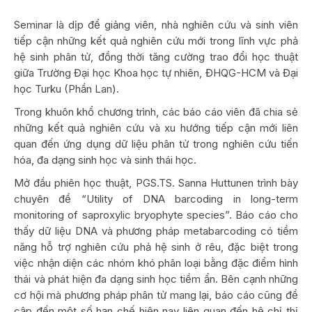
Seminar là dịp để giảng viên, nhà nghiên cứu và sinh viên
tiếp cận những kết quả nghiên cứu mới trong lĩnh vực phả
hệ sinh phân tử, đồng thời tăng cường trao đổi học thuật
giữa Trường Đại học Khoa học tự nhiên, ĐHQG-HCM và Đại
học Turku (Phần Lan).
Trong khuôn khổ chương trình, các báo cáo viên đã chia sẻ
những kết quả nghiên cứu và xu hướng tiếp cận mới liên
quan đến ứng dụng dữ liệu phân tử trong nghiên cứu tiến
hóa, đa dạng sinh học và sinh thái học.
Mở đầu phiên học thuật, PGS.TS. Sanna Huttunen trình bày
chuyên đề “Utility of DNA barcoding in long-term
monitoring of saproxylic bryophyte species”. Báo cáo cho
thấy dữ liệu DNA và phương pháp metabarcoding có tiềm
năng hỗ trợ nghiên cứu phả hệ sinh ở rêu, đặc biệt trong
việc nhận diện các nhóm khó phân loại bằng đặc điểm hình
thái và phát hiện đa dạng sinh học tiềm ẩn. Bên cạnh những
cơ hội mà phương pháp phân tử mang lại, báo cáo cũng đề
cập đến một số hạn chế hiện nay liên quan đến hệ chỉ thị