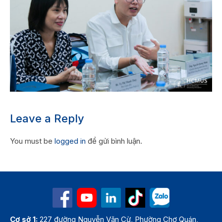
Leave a Reply
You must be
logged in
để gửi bình luận.
Cơ sở 1:
227 đường Nguyễn Văn Cừ, Phường Chợ Quán,