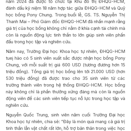
năm 2024 đã được tổ chức tại Khu đô thị ĐHQG-HCM,
đánh dấu kỷ niệm 18 năm hợp tác giữa ĐHQG-HCM và Quỹ
học bổng Pony Chung. Trong buổi lễ, GS. TS. Nguyễn Thị
Thanh Mai – Phó Giám đốc ĐHQG-HCM đã nhấn mạnh rằng
giá trị của học bổng không chỉ nằm ở khía cạnh tài chính mà
còn là nguồn động lực tinh thần to lớn giúp sinh viên phấn
đấu trong học tập và nghiên cứu.
Năm nay, Trường Đại học Khoa học tự nhiên, ĐHQG-HCM
tuej hào có 5 sinh viên xuất sắc được nhận học bổng Pony
Chung, với mỗi suất trị giá 600 USD (tương đương hơn 15
triệu đồng). Tổng giá trị học bổng lên tới 21.000 USD (hơn
530 triệu đồng) đã được trao cho 35 sinh viên từ các
trường thành viên trong hệ thống ĐHQG-HCM. Học bổng
này không chỉ là phần thưởng xứng đáng mà còn là nguồn
động viên để các sinh viên tiếp tục nỗ lực trong học tập và
nghiên cứu.
Nguyễn Quốc Trung, sinh viên năm cuối Trường Đại học
Khoa học tự nhiên, chia sẻ: “Đây là món quà mang cả giá trị
tinh thần lẫn vật chất rất lớn, hỗ trợ bản thân trong việc học