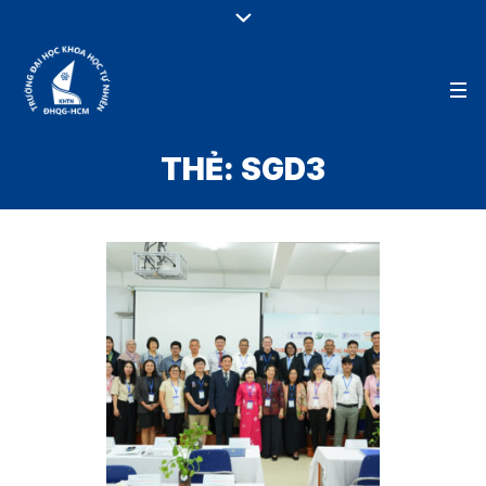
THẺ:
SGD3