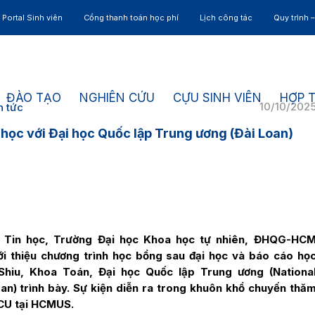
Portal Sinh viên
Cổng thanh toán học phí
Lịch công tác
Quy trình 
ĐÀO TẠO
NGHIÊN CỨU
CỰU SINH VIÊN
HỢP 
10/10/202
n tức
học với Đại học Quốc lập Trung ương (Đài Loan)
– Tin học, Trường Đại học Khoa học tự nhiên, ĐHQG-HC
ới thiệu chương trình học bổng sau đại học và báo cáo họ
Shiu, Khoa Toán, Đại học Quốc lập Trung ương (Nationa
oan) trình bày. Sự kiện diễn ra trong khuôn khổ chuyến thă
NCU tại HCMUS.