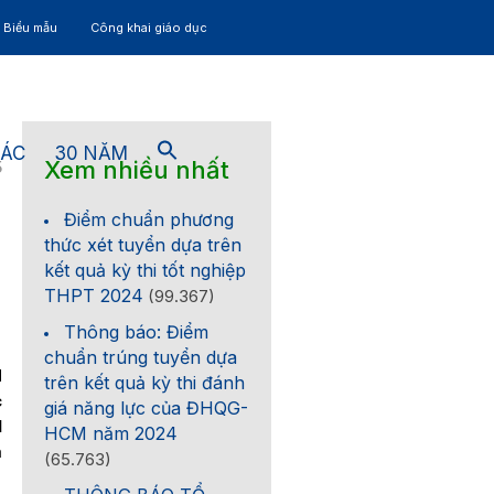
– Biểu mẫu
Công khai giáo dục
TÁC
30 NĂM
Xem nhiều nhất
5
Điểm chuẩn phương
thức xét tuyển dựa trên
kết quả kỳ thi tốt nghiệp
THPT 2024
(99.367)
Thông báo: Điểm
chuẩn trúng tuyển dựa
M
trên kết quả kỳ thi đánh
c
giá năng lực của ĐHQG-
l
HCM năm 2024
m
(65.763)