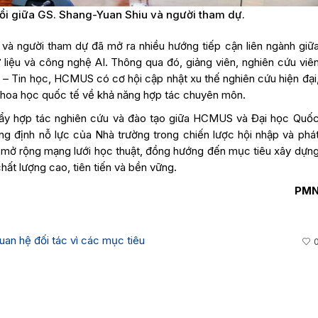
đổi giữa GS. Shang-Yuan Shiu và người tham dự.
ả và người tham dự đã mở ra nhiều hướng tiếp cận liên ngành giữ
 liệu và công nghệ AI. Thông qua đó, giảng viên, nghiên cứu viê
– Tin học, HCMUS có cơ hội cập nhật xu thế nghiên cứu hiện đại
à khoa học quốc tế về khả năng hợp tác chuyên môn.
đẩy hợp tác nghiên cứu và đào tạo giữa HCMUS và Đại học Quố
g định nỗ lực của Nhà trường trong chiến lược hội nhập và phá
, mở rộng mạng lưới học thuật, đồng hướng đến mục tiêu xây dựn
hất lượng cao, tiên tiến và bền vững.
PM
an hệ đối tác vì các mục tiêu