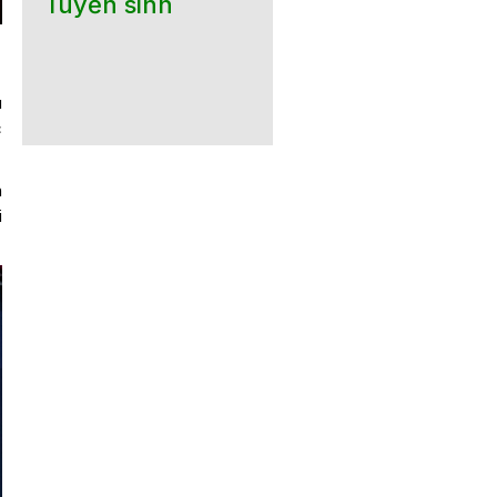
Tuyển sinh
u
c
n
i