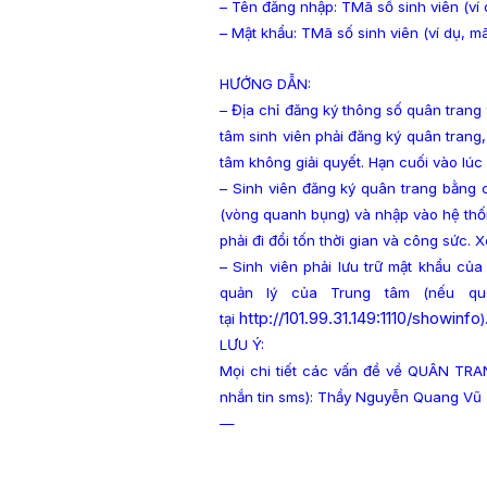
– Tên đăng nhập: TMã số sinh viên (ví
– Mật khẩu: TMã số sinh viên (ví dụ, 
HƯỚNG DẪN:
– Địa chỉ đăng ký thông số quân trang t
tâm sinh viên phải đăng ký quân tran
tâm không giải quyết
. Hạn cuối vào lú
– Sinh viên đăng ký quân trang bằng 
(vòng quanh bụng) và nhập vào hệ thốn
phải đi đổi tốn thời gian và công sức.
– Sinh viên phải lưu trữ mật khẩu củ
quản lý của Trung tâm (nếu qu
http://101.99.31.149:1110/
showinfo
tại
)
LƯU Ý:
Mọi chi tiết các vấn đề về QUÂN TRANG
nhắn tin sms): Thầy Nguyễn Quang V
—