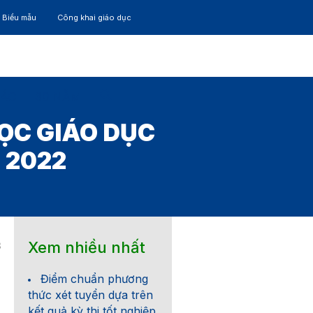
– Biểu mẫu
Công khai giáo dục
TÁC
30 NĂM
ỌC GIÁO DỤC
 2022
Xem nhiều nhất
3
Điểm chuẩn phương
thức xét tuyển dựa trên
kết quả kỳ thi tốt nghiệp