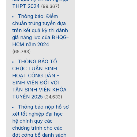
THPT 2024
(99.367)
Thông báo: Điểm
chuẩn trúng tuyển dựa
trên kết quả kỳ thi đánh
g
giá năng lực của ĐHQG-
g
HCM năm 2024
(65.763)
n
h
THÔNG BÁO TỔ
CHỨC TUẦN SINH
p
HOẠT CÔNG DÂN –
SINH VIÊN ĐỐI VỚI
u
TÂN SINH VIÊN KHÓA
TUYỂN 2025
(34.633)
,
Thông báo nộp hồ sơ
xét tốt nghiệp đại học
hệ chính quy các
chương trình cho các
đợt công bố danh sách