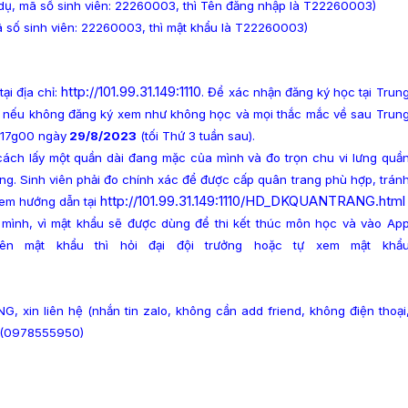
 dụ, mã số sinh viên: 22260003, thì Tên đăng nhập là T22260003)
mã số sinh viên: 22260003, thì mật khẩu là T22260003)
http://101.99.31.149:1110
ại địa chỉ:
.
Để xác nhận đăng ký học tại Trun
g, nếu không đăng ký xem như không học và mọi thắc mắc về sau Trun
c 17g00 ngày
29/8/2023
(tối Thứ 3 tuần sau).
cách lấy một quần dài đang mặc của mình và đo trọn chu vi lưng quầ
g. Sinh viên phải đo chính xác để được cấp quân trang phù hợp, trán
http://101.99.31.149:1110/HD_
DKQUANTRANG.html
 Xem hướng dẫn tại
a mình, vì mật khẩu sẽ được dùng để thi kết thúc môn học và vào Ap
ên mật khẩu thì hỏi đại đội trưởng hoặc tự xem mật khẩ
.
, xin liên hệ (nhắn tin zalo, không cần add friend, không điện thoại
ũ (0978555950)