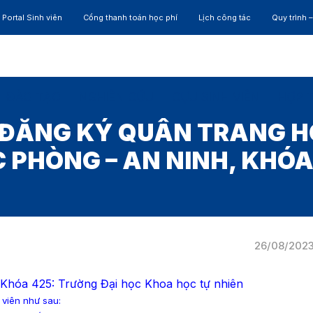
Portal Sinh viên
Cổng thanh toán học phí
Lịch công tác
Quy trình 
ĐÀO TẠO
NGHIÊN CỨU
CỰU SINH VIÊN
HỢP 
ĐĂNG KÝ QUÂN TRANG H
 PHÒNG – AN NINH, KHÓA
26/08/202
Khóa 425: Trường Đại học Khoa học tự nhiên
 viên như sau: