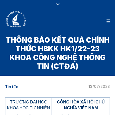
THÔNG BÁO KẾT QUẢ CHÍNH
THỨC HBKK HK1/22-23
KHOA CÔNG NGHỆ THÔNG
TIN (CTĐA)
13/07/2023
Tin tức
TRƯỜNG ĐẠI HỌC
CỘNG HÒA XÃ HỘI CHỦ
KHOA HỌC TỰ NHIÊN
NGHĨA VIỆT NAM