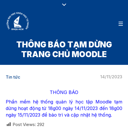
THÔNG BÁO TẠM DỪNG
TRANG CHỦ MOODLE
14/11/2023
Tin tức
THÔNG BÁO
Phần mềm hệ thống quản lý học tập Moodle tạm
dừng hoạt động từ 18g00 ngày 14/11/2023 đến 18g00
ngày 15/11/2023 để bảo trì và cập nhật hệ thống.
Post Views:
292