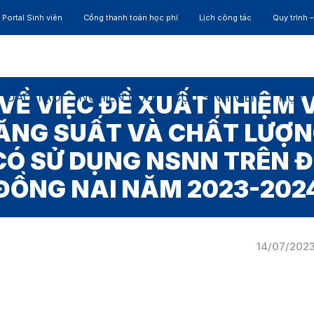
Portal Sinh viên
Cổng thanh toán học phí
Lịch công tác
Quy trình 
ĐÀO TẠO
NGHIÊN CỨU
CỰU SINH VIÊN
HỢP 
VỀ VIỆC ĐỀ XUẤT NHIỆM 
ĂNG SUẤT VÀ CHẤT LƯỢN
Ó SỬ DỤNG NSNN TRÊN Đ
ĐỒNG NAI NĂM 2023-202
14/07/202