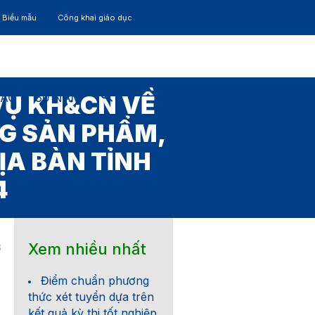
– Biểu mẫu
Công khai giáo dục
TÁC
30 NĂM
VỤ KH&CN VỀ
G SẢN PHẨM,
ỊA BÀN TỈNH
4
Xem nhiều nhất
3
Điểm chuẩn phương
thức xét tuyển dựa trên
kết quả kỳ thi tốt nghiệp