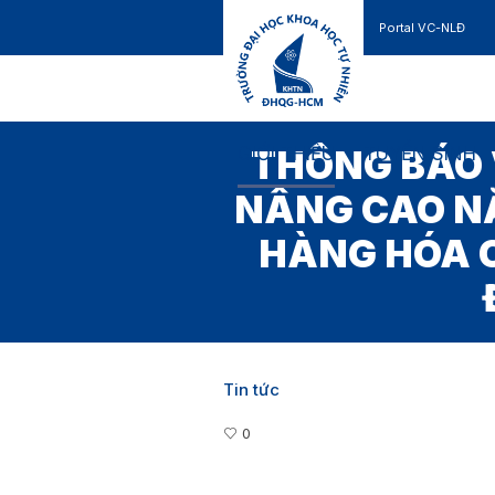
Portal VC-NLĐ
Liên hệ
GIỚI THIỆU
TUYỂN SINH
THÔNG BÁO 
NÂNG CAO N
HÀNG HÓA C
Tin tức
0