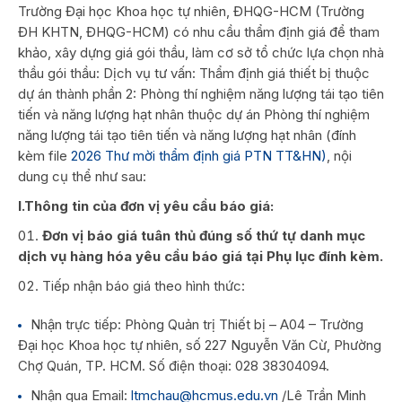
Trường Đại học Khoa học tự nhiên, ĐHQG-HCM (Trường
ĐH KHTN, ĐHQG-HCM) có nhu cầu thẩm định giá để tham
khảo, xây dựng giá gói thầu, làm cơ sở tổ chức lựa chọn nhà
thầu gói thầu: Dịch vụ tư vấn: Thẩm định giá thiết bị thuộc
dự án thành phần 2: Phòng thí nghiệm năng lượng tái tạo tiên
tiến và năng lượng hạt nhân thuộc dự án Phòng thí nghiệm
năng lượng tái tạo tiên tiến và năng lượng hạt nhân (đính
kèm file
2026 Thư mời thẩm định giá PTN TT&HN)
, nội
dung cụ thể như sau:
I.Thông tin của đơn vị yêu cầu báo giá:
Đơn vị báo giá tuân thủ đúng số thứ tự danh mục
dịch vụ hàng hóa yêu cầu báo giá tại Phụ lục đính kèm.
Tiếp nhận báo giá theo hình thức:
Nhận trực tiếp: Phòng Quản trị Thiết bị – A04 – Trường
Đại học Khoa học tự nhiên, số 227 Nguyễn Văn Cừ, Phường
Chợ Quán, TP. HCM. Số điện thoại: 028 38304094.
Nhận qua Email:
ltmchau@hcmus.edu.vn
/Lê Trần Minh