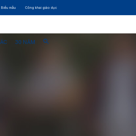
– Biểu mẫu
Công khai giáo dục
TÁC
30 NĂM