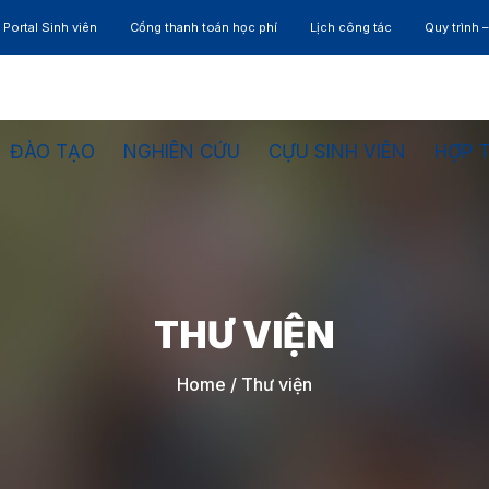
Portal Sinh viên
Cổng thanh toán học phí
Lịch công tác
Quy trình 
ĐÀO TẠO
NGHIÊN CỨU
CỰU SINH VIÊN
HỢP 
THƯ VIỆN
Home
/
Thư viện