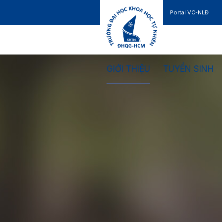
Portal VC-NLĐ
Liên hệ
GIỚI THIỆU
TUYỂN SINH