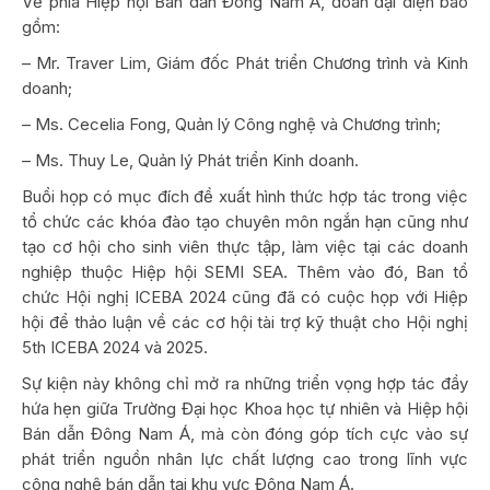
Về phía Hiệp hội Bán dẫn Đông Nam Á, đoàn đại diện bao
gồm:
– Mr. Traver Lim, Giám đốc Phát triển Chương trình và Kinh
doanh;
– Ms. Cecelia Fong, Quản lý Công nghệ và Chương trình;
– Ms. Thuy Le, Quản lý Phát triển Kinh doanh.
Buổi họp có mục đích đề xuất hình thức hợp tác trong việc
tổ chức các khóa đào tạo chuyên môn ngắn hạn cũng như
tạo cơ hội cho sinh viên thực tập, làm việc tại các doanh
nghiệp thuộc Hiệp hội SEMI SEA. Thêm vào đó, Ban tổ
chức Hội nghị ICEBA 2024 cũng đã có cuộc họp với Hiệp
hội để thảo luận về các cơ hội tài trợ kỹ thuật cho Hội nghị
5th ICEBA 2024 và 2025.
Sự kiện này không chỉ mở ra những triển vọng hợp tác đầy
hứa hẹn giữa Trường Đại học Khoa học tự nhiên và Hiệp hội
Bán dẫn Đông Nam Á, mà còn đóng góp tích cực vào sự
phát triển nguồn nhân lực chất lượng cao trong lĩnh vực
công nghệ bán dẫn tại khu vực Đông Nam Á.